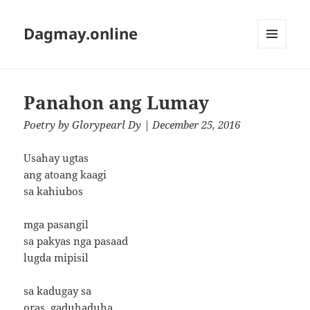
Dagmay.online
MENU
AND
WIDGETS
Panahon ang Lumay
Poetry
by
Glorypearl Dy
| December 25, 2016
Usahay ugtas
ang atoang kaagi
sa kahiubos
mga pasangil
sa pakyas nga pasaad
lugda mipisil
sa kadugay sa
oras, gaduhaduha