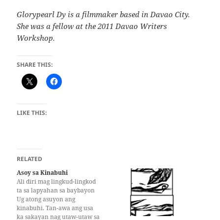
Glorypearl Dy is a filmmaker based in Davao City.
She was a fellow at the 2011 Davao Writers
Workshop.
SHARE THIS:
LIKE THIS:
RELATED
Asoy sa Kinabuhi
Ali diri mag lingkud-lingkod
ta sa lapyahan sa baybayon
Ug atong asuyon ang
kinabuhi. Tan-awa ang usa
ka sakayan nag utaw-utaw sa