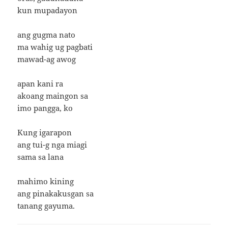
kun mupadayon
ang gugma nato
ma wahig ug pagbati
mawad-ag awog
apan kani ra
akoang maingon sa
imo pangga, ko
Kung igarapon
ang tui-g nga miagi
sama sa lana
mahimo kining
ang pinakakusgan sa
tanang gayuma.