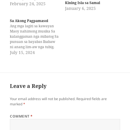
Kining Isla sa Samal
dagat Gianod ug gihampak sa
February 24, 2025
January 6, 2025
dagkong bawod. Ug gihuyop
sa makusog nga huros sa
hangin. Apan luyo sa unos
Sa Akong Pagpamasol
naningkamot gihapon
Ang mga lagiti sa kawayan
Makadunggo nga malipayon
Maoy nahimong musika Sa
sa baybayon. Tan-awa usab…
kalanggaman nga mibatog Sa
punuan sa bayabas Ibabaw
ni anang lim-aw nga tubig.
Diin mikisaw ang tilapayang
July 15, 2024
Midagit ning akong taga.
Kining mga wati nga
nanghiwid Ning akong bagol
maoy akong Gikalingawag
tadtad. Wa usab ko masayod
nga niwang Diay ning…
Leave a Reply
Your email address will not be published.
Required fields are
marked
*
COMMENT
*