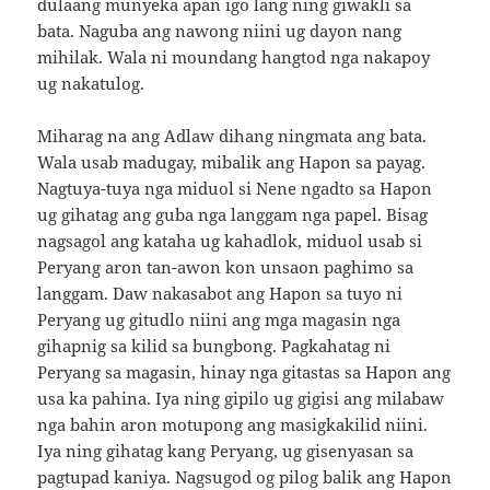
dulaang munyeka apan igo lang ning giwakli sa
bata. Naguba ang nawong niini ug dayon nang
mihilak. Wala ni moundang hangtod nga nakapoy
ug nakatulog.
Miharag na ang Adlaw dihang ningmata ang bata.
Wala usab madugay, mibalik ang Hapon sa payag.
Nagtuya-tuya nga miduol si Nene ngadto sa Hapon
ug gihatag ang guba nga langgam nga papel. Bisag
nagsagol ang kataha ug kahadlok, miduol usab si
Peryang aron tan-awon kon unsaon paghimo sa
langgam. Daw nakasabot ang Hapon sa tuyo ni
Peryang ug gitudlo niini ang mga magasin nga
gihapnig sa kilid sa bungbong. Pagkahatag ni
Peryang sa magasin, hinay nga gitastas sa Hapon ang
usa ka pahina. Iya ning gipilo ug gigisi ang milabaw
nga bahin aron motupong ang masigkakilid niini.
Iya ning gihatag kang Peryang, ug gisenyasan sa
pagtupad kaniya. Nagsugod og pilog balik ang Hapon