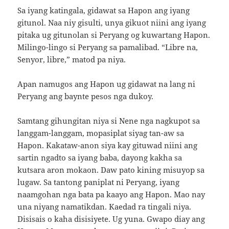
Sa iyang katingala, gidawat sa Hapon ang iyang
gitunol. Naa niy gisulti, unya gikuot niini ang iyang
pitaka ug gitunolan si Peryang og kuwartang Hapon.
Milingo-lingo si Peryang sa pamalibad. “Libre na,
Senyor, libre,” matod pa niya.
Apan namugos ang Hapon ug gidawat na lang ni
Peryang ang baynte pesos nga dukoy.
Samtang gihungitan niya si Nene nga nagkupot sa
langgam-langgam, mopasiplat siyag tan-aw sa
Hapon. Kakataw-anon siya kay gituwad niini ang
sartin ngadto sa iyang baba, dayong kakha sa
kutsara aron mokaon. Daw pato kining misuyop sa
lugaw. Sa tantong paniplat ni Peryang, iyang
naamgohan nga bata pa kaayo ang Hapon. Mao nay
una niyang namatikdan. Kaedad ra tingali niya.
Disisais o kaha disisiyete. Ug yuna. Gwapo diay ang