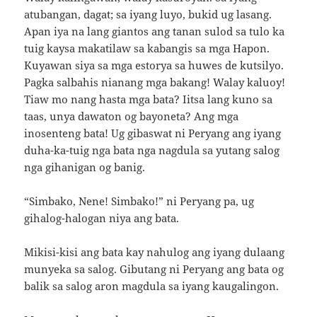
atubangan, dagat; sa iyang luyo, bukid ug lasang.
Apan iya na lang giantos ang tanan sulod sa tulo ka
tuig kaysa makatilaw sa kabangis sa mga Hapon.
Kuyawan siya sa mga estorya sa huwes de kutsilyo.
Pagka salbahis nianang mga bakang! Walay kaluoy!
Tiaw mo nang hasta mga bata? Iitsa lang kuno sa
taas, unya dawaton og bayoneta? Ang mga
inosenteng bata! Ug gibaswat ni Peryang ang iyang
duha-ka-tuig nga bata nga nagdula sa yutang salog
nga gihanigan og banig.
“Simbako, Nene! Simbako!” ni Peryang pa, ug
gihalog-halogan niya ang bata.
Mikisi-kisi ang bata kay nahulog ang iyang dulaang
munyeka sa salog. Gibutang ni Peryang ang bata og
balik sa salog aron magdula sa iyang kaugalingon.