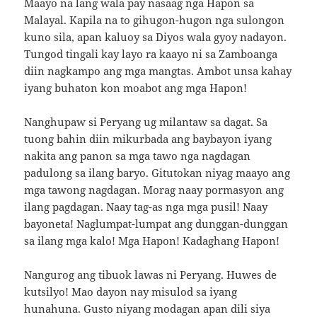
Maayo na lang wala pay nasaag nga Hapon sa
Malayal. Kapila na to gihugon-hugon nga sulongon
kuno sila, apan kaluoy sa Diyos wala gyoy nadayon.
Tungod tingali kay layo ra kaayo ni sa Zamboanga
diin nagkampo ang mga mangtas. Ambot unsa kahay
iyang buhaton kon moabot ang mga Hapon!
Nanghupaw si Peryang ug milantaw sa dagat. Sa
tuong bahin diin mikurbada ang baybayon iyang
nakita ang panon sa mga tawo nga nagdagan
padulong sa ilang baryo. Gitutokan niyag maayo ang
mga tawong nagdagan. Morag naay pormasyon ang
ilang pagdagan. Naay tag-as nga mga pusil! Naay
bayoneta! Naglumpat-lumpat ang dunggan-dunggan
sa ilang mga kalo! Mga Hapon! Kadaghang Hapon!
Nangurog ang tibuok lawas ni Peryang. Huwes de
kutsilyo! Mao dayon nay misulod sa iyang
hunahuna. Gusto niyang modagan apan dili siya