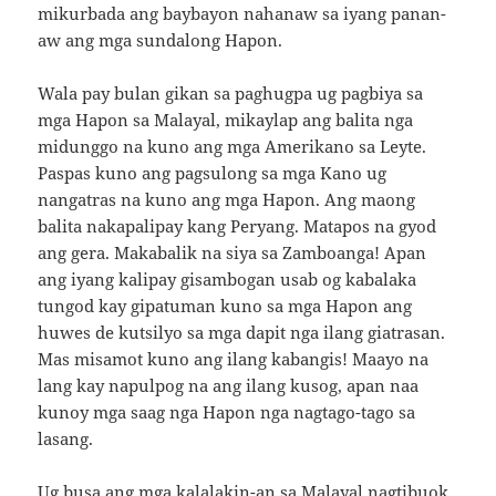
mikurbada ang baybayon nahanaw sa iyang panan-
aw ang mga sundalong Hapon.
Wala pay bulan gikan sa paghugpa ug pagbiya sa
mga Hapon sa Malayal, mikaylap ang balita nga
midunggo na kuno ang mga Amerikano sa Leyte.
Paspas kuno ang pagsulong sa mga Kano ug
nangatras na kuno ang mga Hapon. Ang maong
balita nakapalipay kang Peryang. Matapos na gyod
ang gera. Makabalik na siya sa Zamboanga! Apan
ang iyang kalipay gisambogan usab og kabalaka
tungod kay gipatuman kuno sa mga Hapon ang
huwes de kutsilyo sa mga dapit nga ilang giatrasan.
Mas misamot kuno ang ilang kabangis! Maayo na
lang kay napulpog na ang ilang kusog, apan naa
kunoy mga saag nga Hapon nga nagtago-tago sa
lasang.
Ug busa ang mga kalalakin-an sa Malayal nagtibuok