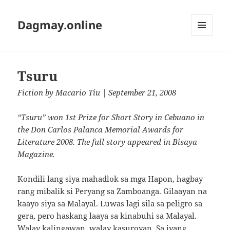
Dagmay.online
MENU
AND
WIDGETS
Tsuru
Fiction
by
Macario Tiu
| September 21, 2008
“Tsuru” won 1st Prize for Short Story in Cebuano in
the Don Carlos Palanca Memorial Awards for
Literature 2008. The full story appeared in Bisaya
Magazine.
Kondili lang siya mahadlok sa mga Hapon, hagbay
rang mibalik si Peryang sa Zamboanga. Gilaayan na
kaayo siya sa Malayal. Luwas lagi sila sa peligro sa
gera, pero haskang laaya sa kinabuhi sa Malayal.
Walay kalingawan, walay kasuroyan. Sa iyang