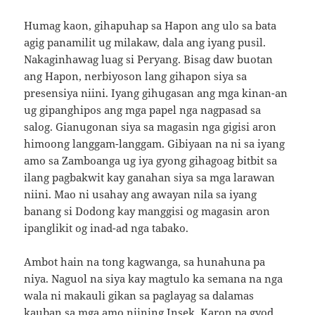
Humag kaon, gihapuhap sa Hapon ang ulo sa bata
agig panamilit ug milakaw, dala ang iyang pusil.
Nakaginhawag luag si Peryang. Bisag daw buotan
ang Hapon, nerbiyoson lang gihapon siya sa
presensiya niini. Iyang gihugasan ang mga kinan-an
ug gipanghipos ang mga papel nga nagpasad sa
salog. Gianugonan siya sa magasin nga gigisi aron
himoong langgam-langgam. Gibiyaan na ni sa iyang
amo sa Zamboanga ug iya gyong gihagoag bitbit sa
ilang pagbakwit kay ganahan siya sa mga larawan
niini. Mao ni usahay ang awayan nila sa iyang
banang si Dodong kay manggisi og magasin aron
ipanglikit og inad-ad nga tabako.
Ambot hain na tong kagwanga, sa hunahuna pa
niya. Naguol na siya kay magtulo ka semana na nga
wala ni makauli gikan sa paglayag sa dalamas
kauban sa mga amo niining Insek. Karon pa gyod