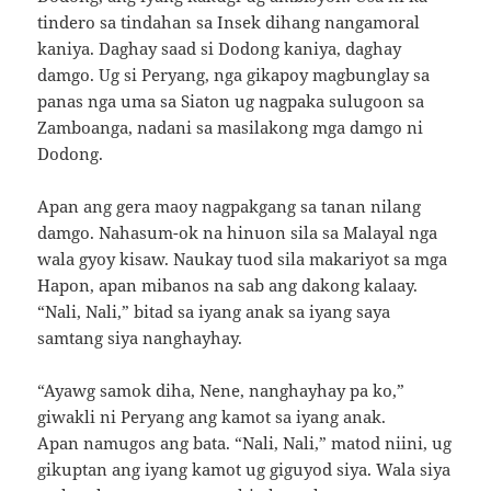
tindero sa tindahan sa Insek dihang nangamoral
kaniya. Daghay saad si Dodong kaniya, daghay
damgo. Ug si Peryang, nga gikapoy magbunglay sa
panas nga uma sa Siaton ug nagpaka sulugoon sa
Zamboanga, nadani sa masilakong mga damgo ni
Dodong.
Apan ang gera maoy nagpakgang sa tanan nilang
damgo. Nahasum-ok na hinuon sila sa Malayal nga
wala gyoy kisaw. Naukay tuod sila makariyot sa mga
Hapon, apan mibanos na sab ang dakong kalaay.
“Nali, Nali,” bitad sa iyang anak sa iyang saya
samtang siya nanghayhay.
“Ayawg samok diha, Nene, nanghayhay pa ko,”
giwakli ni Peryang ang kamot sa iyang anak.
Apan namugos ang bata. “Nali, Nali,” matod niini, ug
gikuptan ang iyang kamot ug giguyod siya. Wala siya