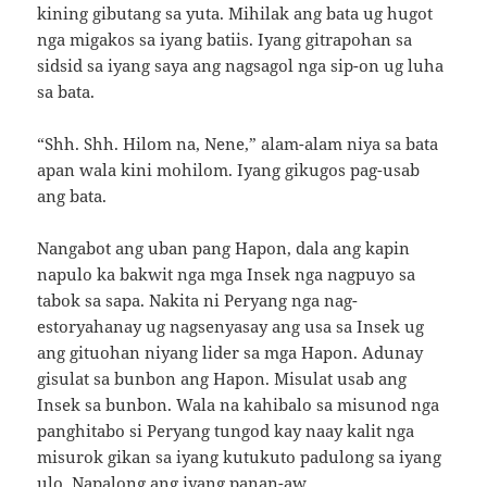
kining gibutang sa yuta. Mihilak ang bata ug hugot
nga migakos sa iyang batiis. Iyang gitrapohan sa
sidsid sa iyang saya ang nagsagol nga sip-on ug luha
sa bata.
“Shh. Shh. Hilom na, Nene,” alam-alam niya sa bata
apan wala kini mohilom. Iyang gikugos pag-usab
ang bata.
Nangabot ang uban pang Hapon, dala ang kapin
napulo ka bakwit nga mga Insek nga nagpuyo sa
tabok sa sapa. Nakita ni Peryang nga nag-
estoryahanay ug nagsenyasay ang usa sa Insek ug
ang gituohan niyang lider sa mga Hapon. Adunay
gisulat sa bunbon ang Hapon. Misulat usab ang
Insek sa bunbon. Wala na kahibalo sa misunod nga
panghitabo si Peryang tungod kay naay kalit nga
misurok gikan sa iyang kutukuto padulong sa iyang
ulo. Napalong ang iyang panan-aw.