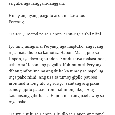
sa guba nga langgam-langgam.
Hinay ang iyang pagpilo aron makasunod si
Peryang.
“Tsu-ru,” matod pa sa Hapon. “Tsu-ru,” subli niini.
Igo lang mingisi si Peryang nga nagduko, ang iyang
mga mata didto sa kamot sa Hapon. Matag pilo sa
Hapon, iya dayong sundon. Kondili siya makasunod,
usbon sa Hapon ang pagpilo. Nahimuot si Peryang
dihang mihulma na ang duha ka tumoy sa papel ug
mga pako niini. Ang usa sa tumoy gipilo paubos
aron mahimong ulo ug sungo, samtang ang pikas
tumoy gipilo pataas aron mahimong ikog. Ang
kataposang gibuhat sa Hapon mao ang pagbawog sa
mga pako.
“Tsuru,” sulti sa Hapon. Gitudlo sa Hapon ang papel