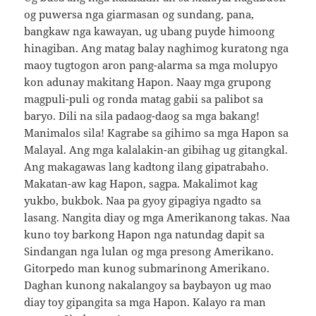
og puwersa nga giarmasan og sundang, pana,
bangkaw nga kawayan, ug ubang puyde himoong
hinagiban. Ang matag balay naghimog kuratong nga
maoy tugtogon aron pang-alarma sa mga molupyo
kon adunay makitang Hapon. Naay mga grupong
magpuli-puli og ronda matag gabii sa palibot sa
baryo. Dili na sila padaog-daog sa mga bakang!
Manimalos sila! Kagrabe sa gihimo sa mga Hapon sa
Malayal. Ang mga kalalakin-an gibihag ug gitangkal.
Ang makagawas lang kadtong ilang gipatrabaho.
Makatan-aw kag Hapon, sagpa. Makalimot kag
yukbo, bukbok. Naa pa gyoy gipagiya ngadto sa
lasang. Nangita diay og mga Amerikanong takas. Naa
kuno toy barkong Hapon nga natundag dapit sa
Sindangan nga lulan og mga presong Amerikano.
Gitorpedo man kunog submarinong Amerikano.
Daghan kunong nakalangoy sa baybayon ug mao
diay toy gipangita sa mga Hapon. Kalayo ra man