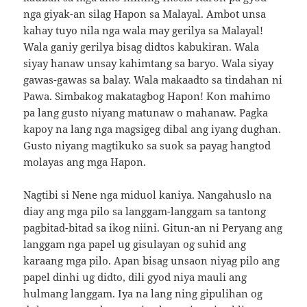
nga giyak-an silag Hapon sa Malayal. Ambot unsa
kahay tuyo nila nga wala may gerilya sa Malayal!
Wala ganiy gerilya bisag didtos kabukiran. Wala
siyay hanaw unsay kahimtang sa baryo. Wala siyay
gawas-gawas sa balay. Wala makaadto sa tindahan ni
Pawa. Simbakog makatagbog Hapon! Kon mahimo
pa lang gusto niyang matunaw o mahanaw. Pagka
kapoy na lang nga magsigeg dibal ang iyang dughan.
Gusto niyang magtikuko sa suok sa payag hangtod
molayas ang mga Hapon.
Nagtibi si Nene nga miduol kaniya. Nangahuslo na
diay ang mga pilo sa langgam-langgam sa tantong
pagbitad-bitad sa ikog niini. Gitun-an ni Peryang ang
langgam nga papel ug gisulayan og suhid ang
karaang mga pilo. Apan bisag unsaon niyag pilo ang
papel dinhi ug didto, dili gyod niya mauli ang
hulmang langgam. Iya na lang ning gipulihan og