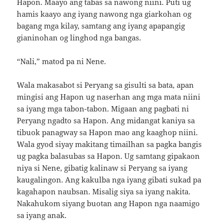
Hapon. Maayo ang tabas sa nawong niini. Puti ug
hamis kaayo ang iyang nawong nga giarkohan og
bagang mga kilay, samtang ang iyang apapangig
gianinohan og linghod nga bangas.
“Nali,” matod pa ni Nene.
Wala makasabot si Peryang sa gisulti sa bata, apan
mingisi ang Hapon ug naserhan ang mga mata niini
sa iyang mga tabon-tabon. Migaan ang pagbati ni
Peryang ngadto sa Hapon. Ang midangat kaniya sa
tibuok panagway sa Hapon mao ang kaaghop niini.
Wala gyod siyay makitang timailhan sa pagka bangis
ug pagka balasubas sa Hapon. Ug samtang gipakaon
niya si Nene, gibatig kalinaw si Peryang sa iyang
kaugalingon. Ang kakulba nga iyang gibati sukad pa
kagahapon naubsan. Misalig siya sa iyang nakita.
Nakahukom siyang buotan ang Hapon nga naamigo
sa iyang anak.