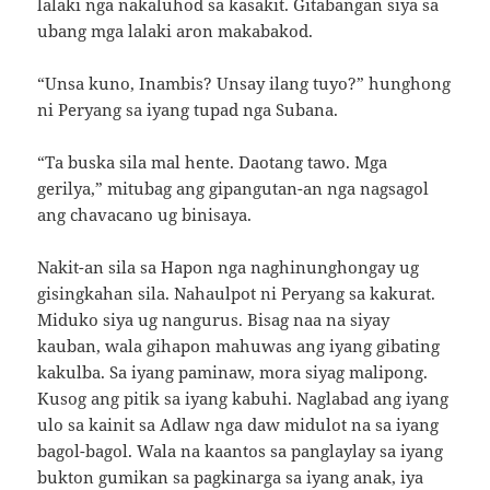
lalaki nga nakaluhod sa kasakit. Gitabangan siya sa
ubang mga lalaki aron makabakod.
“Unsa kuno, Inambis? Unsay ilang tuyo?” hunghong
ni Peryang sa iyang tupad nga Subana.
“Ta buska sila mal hente. Daotang tawo. Mga
gerilya,” mitubag ang gipangutan-an nga nagsagol
ang chavacano ug binisaya.
Nakit-an sila sa Hapon nga naghinunghongay ug
gisingkahan sila. Nahaulpot ni Peryang sa kakurat.
Miduko siya ug nangurus. Bisag naa na siyay
kauban, wala gihapon mahuwas ang iyang gibating
kakulba. Sa iyang paminaw, mora siyag malipong.
Kusog ang pitik sa iyang kabuhi. Naglabad ang iyang
ulo sa kainit sa Adlaw nga daw midulot na sa iyang
bagol-bagol. Wala na kaantos sa panglaylay sa iyang
bukton gumikan sa pagkinarga sa iyang anak, iya