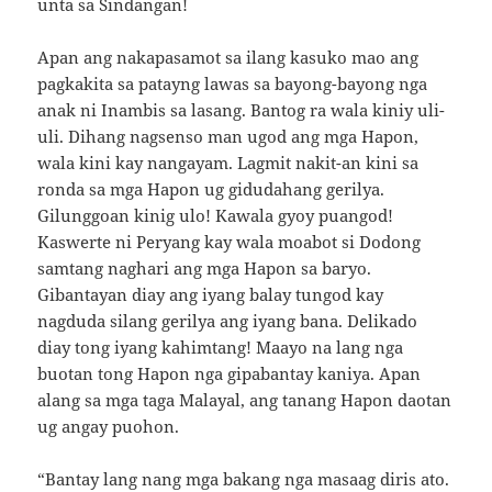
unta sa Sindangan!
Apan ang nakapasamot sa ilang kasuko mao ang
pagkakita sa patayng lawas sa bayong-bayong nga
anak ni Inambis sa lasang. Bantog ra wala kiniy uli-
uli. Dihang nagsenso man ugod ang mga Hapon,
wala kini kay nangayam. Lagmit nakit-an kini sa
ronda sa mga Hapon ug gidudahang gerilya.
Gilunggoan kinig ulo! Kawala gyoy puangod!
Kaswerte ni Peryang kay wala moabot si Dodong
samtang naghari ang mga Hapon sa baryo.
Gibantayan diay ang iyang balay tungod kay
nagduda silang gerilya ang iyang bana. Delikado
diay tong iyang kahimtang! Maayo na lang nga
buotan tong Hapon nga gipabantay kaniya. Apan
alang sa mga taga Malayal, ang tanang Hapon daotan
ug angay puohon.
“Bantay lang nang mga bakang nga masaag diris ato.