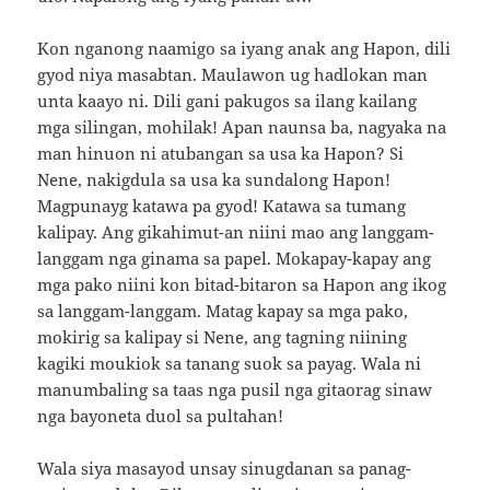
Kon nganong naamigo sa iyang anak ang Hapon, dili
gyod niya masabtan. Maulawon ug hadlokan man
unta kaayo ni. Dili gani pakugos sa ilang kailang
mga silingan, mohilak! Apan naunsa ba, nagyaka na
man hinuon ni atubangan sa usa ka Hapon? Si
Nene, nakigdula sa usa ka sundalong Hapon!
Magpunayg katawa pa gyod! Katawa sa tumang
kalipay. Ang gikahimut-an niini mao ang langgam-
langgam nga ginama sa papel. Mokapay-kapay ang
mga pako niini kon bitad-bitaron sa Hapon ang ikog
sa langgam-langgam. Matag kapay sa mga pako,
mokirig sa kalipay si Nene, ang tagning niining
kagiki moukiok sa tanang suok sa payag. Wala ni
manumbaling sa taas nga pusil nga gitaorag sinaw
nga bayoneta duol sa pultahan!
Wala siya masayod unsay sinugdanan sa panag-