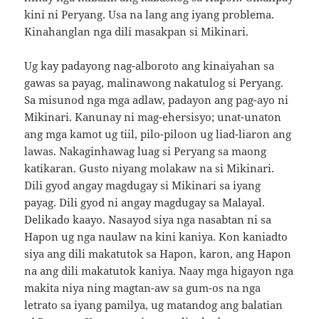
kini ni Peryang. Usa na lang ang iyang problema.
Kinahanglan nga dili masakpan si Mikinari.
Ug kay padayong nag-alboroto ang kinaiyahan sa
gawas sa payag, malinawong nakatulog si Peryang.
Sa misunod nga mga adlaw, padayon ang pag-ayo ni
Mikinari. Kanunay ni mag-ehersisyo; unat-unaton
ang mga kamot ug tiil, pilo-piloon ug liad-liaron ang
lawas. Nakaginhawag luag si Peryang sa maong
katikaran. Gusto niyang molakaw na si Mikinari.
Dili gyod angay magdugay si Mikinari sa iyang
payag. Dili gyod ni angay magdugay sa Malayal.
Delikado kaayo. Nasayod siya nga nasabtan ni sa
Hapon ug nga naulaw na kini kaniya. Kon kaniadto
siya ang dili makatutok sa Hapon, karon, ang Hapon
na ang dili makatutok kaniya. Naay mga higayon nga
makita niya ning magtan-aw sa gum-os na nga
letrato sa iyang pamilya, ug matandog ang balatian