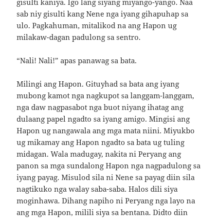
gisulti kaniya. Igo lang siyang miyango-yango. Naa
sab niy gisulti kang Nene nga iyang gihapuhap sa
ulo. Pagkahuman, mitalikod na ang Hapon ug
milakaw-dagan padulong sa sentro.
“Nali! Nali!” apas panawag sa bata.
Milingi ang Hapon. Gituyhad sa bata ang iyang
mubong kamot nga nagkupot sa langgam-langgam,
nga daw nagpasabot nga buot niyang ihatag ang
dulaang papel ngadto sa iyang amigo. Mingisi ang
Hapon ug nangawala ang mga mata niini. Miyukbo
ug mikamay ang Hapon ngadto sa bata ug tuling
midagan. Wala madugay, nakita ni Peryang ang
panon sa mga sundalong Hapon nga nagpadulong sa
iyang payag. Misulod sila ni Nene sa payag diin sila
nagtikuko nga walay saba-saba. Halos dili siya
moginhawa. Dihang napiho ni Peryang nga layo na
ang mga Hapon, milili siya sa bentana. Didto diin