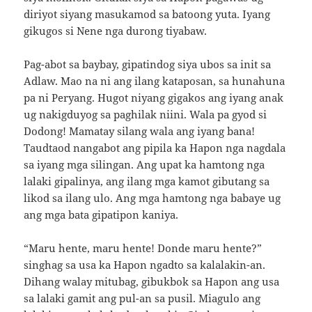
diriyot siyang masukamod sa batoong yuta. Iyang
gikugos si Nene nga durong tiyabaw.
Pag-abot sa baybay, gipatindog siya ubos sa init sa
Adlaw. Mao na ni ang ilang kataposan, sa hunahuna
pa ni Peryang. Hugot niyang gigakos ang iyang anak
ug nakigduyog sa paghilak niini. Wala pa gyod si
Dodong! Mamatay silang wala ang iyang bana!
Taudtaod nangabot ang pipila ka Hapon nga nagdala
sa iyang mga silingan. Ang upat ka hamtong nga
lalaki gipalinya, ang ilang mga kamot gibutang sa
likod sa ilang ulo. Ang mga hamtong nga babaye ug
ang mga bata gipatipon kaniya.
“Maru hente, maru hente! Donde maru hente?”
singhag sa usa ka Hapon ngadto sa kalalakin-an.
Dihang walay mitubag, gibukbok sa Hapon ang usa
sa lalaki gamit ang pul-an sa pusil. Miagulo ang