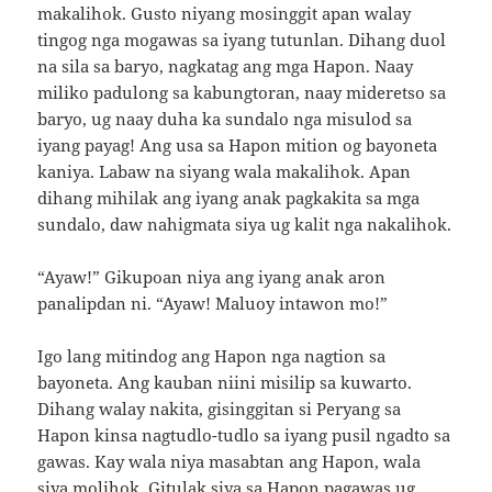
makalihok. Gusto niyang mosinggit apan walay
tingog nga mogawas sa iyang tutunlan. Dihang duol
na sila sa baryo, nagkatag ang mga Hapon. Naay
miliko padulong sa kabungtoran, naay mideretso sa
baryo, ug naay duha ka sundalo nga misulod sa
iyang payag! Ang usa sa Hapon mition og bayoneta
kaniya. Labaw na siyang wala makalihok. Apan
dihang mihilak ang iyang anak pagkakita sa mga
sundalo, daw nahigmata siya ug kalit nga nakalihok.
“Ayaw!” Gikupoan niya ang iyang anak aron
panalipdan ni. “Ayaw! Maluoy intawon mo!”
Igo lang mitindog ang Hapon nga nagtion sa
bayoneta. Ang kauban niini misilip sa kuwarto.
Dihang walay nakita, gisinggitan si Peryang sa
Hapon kinsa nagtudlo-tudlo sa iyang pusil ngadto sa
gawas. Kay wala niya masabtan ang Hapon, wala
siya molihok. Gitulak siya sa Hapon pagawas ug