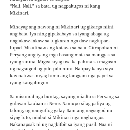
“Nali, Nali,” sa bata, ug nagpakugos ni kang
Mikinari.
Mihayag ang nawong ni Mikinari ug gikarga niini
ang bata. Iya ning gipakabayo sa iyang abaga ug
naglakaw-lakaw sa tugkaran nga daw naglupad-
lupad. Misulibaw ang katawa sa bata. Gitrapohan ni
Peryang ang iyang mga basang mata sa manggas sa
iyang sinina. Migisi siyag usa ka pahina sa magasin
ug nagsugod og pilo-pilo niini. Nalipay kaayo siya
kay natiwas niyag himo ang langgam nga papel sa
iyang kaugalingon.
Sa misunod nga buntag, sayong miadto si Peryang sa
gulayan kauban si Nene. Namupo silag paliya ug
talong, ug nangutlog galay. Samtang nagsugod na
siyag luto, miabot si Mikinari nga naghangos.
Nakanapsak ni ug nagbitbit sa iyang pusil. Naa ni