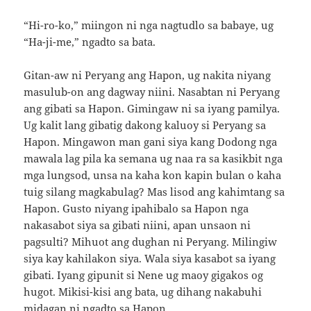
“Hi-ro-ko,” miingon ni nga nagtudlo sa babaye, ug
“Ha-ji-me,” ngadto sa bata.
Gitan-aw ni Peryang ang Hapon, ug nakita niyang
masulub-on ang dagway niini. Nasabtan ni Peryang
ang gibati sa Hapon. Gimingaw ni sa iyang pamilya.
Ug kalit lang gibatig dakong kaluoy si Peryang sa
Hapon. Mingawon man gani siya kang Dodong nga
mawala lag pila ka semana ug naa ra sa kasikbit nga
mga lungsod, unsa na kaha kon kapin bulan o kaha
tuig silang magkabulag? Mas lisod ang kahimtang sa
Hapon. Gusto niyang ipahibalo sa Hapon nga
nakasabot siya sa gibati niini, apan unsaon ni
pagsulti? Mihuot ang dughan ni Peryang. Milingiw
siya kay kahilakon siya. Wala siya kasabot sa iyang
gibati. Iyang gipunit si Nene ug maoy gigakos og
hugot. Mikisi-kisi ang bata, ug dihang nakabuhi
midagan ni ngadto sa Hapon.