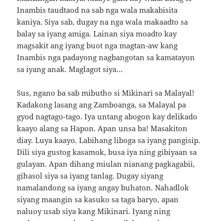
Inambis taudtaod na sab nga wala makabisita
kaniya. Siya sab, dugay na nga wala makaadto sa
balay sa iyang amiga. Lainan siya moadto kay
magsakit ang iyang buot nga magtan-aw kang
Inambis nga padayong nagbangotan sa kamatayon
sa iyang anak. Maglagot siya…
Sus, ngano ba sab mibutho si Mikinari sa Malayal!
Kadakong lasang ang Zamboanga, sa Malayal pa
gyod nagtago-tago. Iya untang abogon kay delikado
kaayo alang sa Hapon. Apan unsa ba! Masakiton
diay. Luya kaayo. Labihang liboga sa iyang pangisip.
Dili siya gustog kasamok, busa iya ning gibiyaan sa
gulayan. Apan dihang miulan nianang pagkagabii,
gihasol siya sa iyang tanlag. Dugay siyang
namalandong sa iyang angay buhaton. Nahadlok
siyang maangin sa kasuko sa taga baryo, apan
naluoy usab siya kang Mikinari. Iyang ning