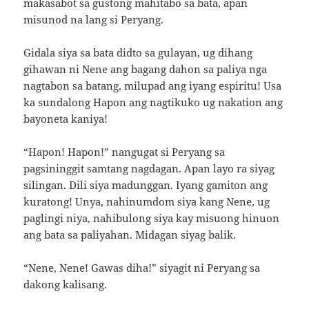
makasabot sa gustong mahitabo sa bata, apan
misunod na lang si Peryang.
Gidala siya sa bata didto sa gulayan, ug dihang
gihawan ni Nene ang bagang dahon sa paliya nga
nagtabon sa batang, milupad ang iyang espiritu! Usa
ka sundalong Hapon ang nagtikuko ug nakation ang
bayoneta kaniya!
“Hapon! Hapon!” nangugat si Peryang sa
pagsininggit samtang nagdagan. Apan layo ra siyag
silingan. Dili siya madunggan. Iyang gamiton ang
kuratong! Unya, nahinumdom siya kang Nene, ug
paglingi niya, nahibulong siya kay misuong hinuon
ang bata sa paliyahan. Midagan siyag balik.
“Nene, Nene! Gawas diha!” siyagit ni Peryang sa
dakong kalisang.