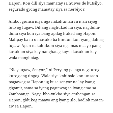
Hapon. Kon dili siya mamatay sa huwes de kutsilyo,
segurado gyong mamatay siya sa nerbiyos!
Ambot giunsa niya nga nakahuman ra man siyag
luto og lugaw. Dihang naghukad na siya, nagduha-
duha siya kon iya bang apilag hukad ang Hapon.
Malipay ba ni o masuko ba hinuon kon iyang dalitag
lugaw. Apan nakahukom siya nga mas maayo pang
kasuk-an siya kay nanghatag kaysa kasuk-an kay
wala manghatag.
“Niay lugaw, Senyor,” ni Peryang pa nga nagkurog-
kurog ang tingog. Wala siya kahibalo kon unsaon
pagtawag sa Hapon ug busa senyor na lay iyang
gigamit, sama sa iyang pagtawag sa iyang amo sa
Zamboanga. Nagyukbo-yukbo siya atubangan sa
Hapon, gidukog maayo ang iyang ulo, hadlok motan-
aw sa Hapon.