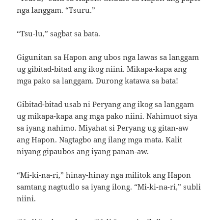
nga langgam. “Tsuru.”
“Tsu-lu,” sagbat sa bata.
Gigunitan sa Hapon ang ubos nga lawas sa langgam
ug gibitad-bitad ang ikog niini. Mikapa-kapa ang
mga pako sa langgam. Durong katawa sa bata!
Gibitad-bitad usab ni Peryang ang ikog sa langgam
ug mikapa-kapa ang mga pako niini. Nahimuot siya
sa iyang nahimo. Miyahat si Peryang ug gitan-aw
ang Hapon. Nagtagbo ang ilang mga mata. Kalit
niyang gipaubos ang iyang panan-aw.
“Mi-ki-na-ri,” hinay-hinay nga militok ang Hapon
samtang nagtudlo sa iyang ilong. “Mi-ki-na-ri,” subli
niini.