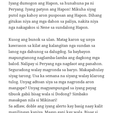
Iyang dumogon ang Hapon, sa hunahuna pa ni
Peryang. Iyang patyon ang Hapon! Mikuha siyag
putol nga kahoy aron pusposan ang Hapon. Dihang
gitukas niya ang mga dahon sa paliya, nakita niya
nga nakagakos si Nene sa sundalong Hapon.
Kusog ang bunok sa ulan. Matag karon ug unya
kawrason sa kilat ang kalangitan nga sundan sa
lanog nga dahunog sa dalugdog. Sa baybayon
mapungtanong naglamba-lamba ang dagkong mga
balod. Nalipay si Peryang nga nagdaot ang panahon.
Seguradong walay magronda sa baryo. Makapahulay
siyag tarong. Usa ka semana na siyang walay klarong
tulog. Unyag adtoan siya sa mga nagronda aron
mangape? Unyag magyampungad sa iyang payag
tibuok gabii bisag wala si Dodong? Simbako
masakpan nila si Mikinari!
Sa adlaw, doble ang iyang alerto kay basig naay kalit
manilingan kaniya. Maayo gani kay wala. Bisag si