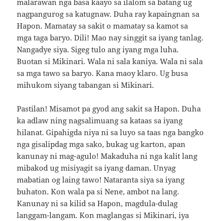
malarawan nga basa kaayo sa ilalom sa batang ug
nagpangurog sa katugnaw. Duha ray kapaingnan sa
Hapon. Mamatay sa sakit o mamatay sa kamot sa
mga taga baryo. Dili! Mao nay singgit sa iyang tanlag.
Nangadye siya. Sigeg tulo ang iyang mga luha.
Buotan si Mikinari. Wala ni sala kaniya. Wala ni sala
sa mga tawo sa baryo. Kana maoy klaro. Ug busa
mihukom siyang tabangan si Mikinari.
Pastilan! Misamot pa gyod ang sakit sa Hapon. Duha
ka adlaw ning nagsalimuang sa kataas sa iyang
hilanat. Gipahigda niya ni sa luyo sa taas nga bangko
nga gisalipdag mga sako, bukag ug karton, apan
kanunay ni mag-agulo! Makaduha ni nga kalit lang
mibakod ug misiyagit sa iyang daman. Unyag
mabatian og laing tawo! Nataranta siya sa iyang
buhaton. Kon wala pa si Nene, ambot na lang.
Kanunay ni sa kilid sa Hapon, magdula-dulag
langgam-langam. Kon maglangas si Mikinari, iya