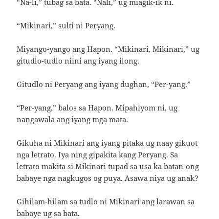
“Na-li,” tubag sa bata. “Nali,” ug miagik-ik ni.
“Mikinari,” sulti ni Peryang.
Miyango-yango ang Hapon. “Mikinari, Mikinari,” ug
gitudlo-tudlo niini ang iyang ilong.
Gitudlo ni Peryang ang iyang dughan, “Per-yang.”
“Per-yang,” balos sa Hapon. Mipahiyom ni, ug
nangawala ang iyang mga mata.
Gikuha ni Mikinari ang iyang pitaka ug naay gikuot
nga letrato. Iya ning gipakita kang Peryang. Sa
letrato makita si Mikinari tupad sa usa ka batan-ong
babaye nga nagkugos og puya. Asawa niya ug anak?
Gihilam-hilam sa tudlo ni Mikinari ang larawan sa
babaye ug sa bata.