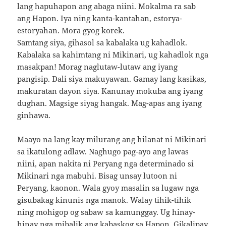
lang hapuhapon ang abaga niini. Mokalma ra sab
ang Hapon. Iya ning kanta-kantahan, estorya-
estoryahan. Mora gyog korek.
Samtang siya, gihasol sa kabalaka ug kahadlok.
Kabalaka sa kahimtang ni Mikinari, ug kahadlok nga
masakpan! Morag naglutaw-lutaw ang iyang
pangisip. Dali siya makuyawan. Gamay lang kasikas,
makuratan dayon siya. Kanunay mokuba ang iyang
dughan. Magsige siyag hangak. Mag-apas ang iyang
ginhawa.
Maayo na lang kay milurang ang hilanat ni Mikinari
sa ikatulong adlaw. Naghugo pag-ayo ang lawas
niini, apan nakita ni Peryang nga determinado si
Mikinari nga mabuhi. Bisag unsay lutoon ni
Peryang, kaonon. Wala gyoy masalin sa lugaw nga
gisubakag kinunis nga manok. Walay tihik-tihik
ning mohigop og sabaw sa kamunggay. Ug hinay-
hinay nga mibalik ang kabaskog sa Hapon. Gikalipay