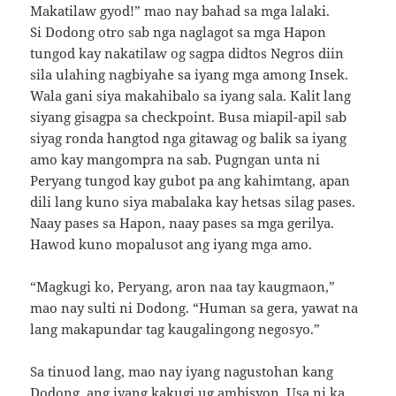
Makatilaw gyod!” mao nay bahad sa mga lalaki.
Si Dodong otro sab nga naglagot sa mga Hapon
tungod kay nakatilaw og sagpa didtos Negros diin
sila ulahing nagbiyahe sa iyang mga among Insek.
Wala gani siya makahibalo sa iyang sala. Kalit lang
siyang gisagpa sa checkpoint. Busa miapil-apil sab
siyag ronda hangtod nga gitawag og balik sa iyang
amo kay mangompra na sab. Pugngan unta ni
Peryang tungod kay gubot pa ang kahimtang, apan
dili lang kuno siya mabalaka kay hetsas silag pases.
Naay pases sa Hapon, naay pases sa mga gerilya.
Hawod kuno mopalusot ang iyang mga amo.
“Magkugi ko, Peryang, aron naa tay kaugmaon,”
mao nay sulti ni Dodong. “Human sa gera, yawat na
lang makapundar tag kaugalingong negosyo.”
Sa tinuod lang, mao nay iyang nagustohan kang
Dodong, ang iyang kakugi ug ambisyon. Usa ni ka