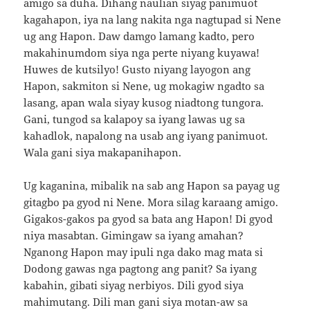
amigo sa duha. Dihang naulian siyag panimuot
kagahapon, iya na lang nakita nga nagtupad si Nene
ug ang Hapon. Daw damgo lamang kadto, pero
makahinumdom siya nga perte niyang kuyawa!
Huwes de kutsilyo! Gusto niyang layogon ang
Hapon, sakmiton si Nene, ug mokagiw ngadto sa
lasang, apan wala siyay kusog niadtong tungora.
Gani, tungod sa kalapoy sa iyang lawas ug sa
kahadlok, napalong na usab ang iyang panimuot.
Wala gani siya makapanihapon.
Ug kaganina, mibalik na sab ang Hapon sa payag ug
gitagbo pa gyod ni Nene. Mora silag karaang amigo.
Gigakos-gakos pa gyod sa bata ang Hapon! Di gyod
niya masabtan. Gimingaw sa iyang amahan?
Nganong Hapon may ipuli nga dako mag mata si
Dodong gawas nga pagtong ang panit? Sa iyang
kabahin, gibati siyag nerbiyos. Dili gyod siya
mahimutang. Dili man gani siya motan-aw sa