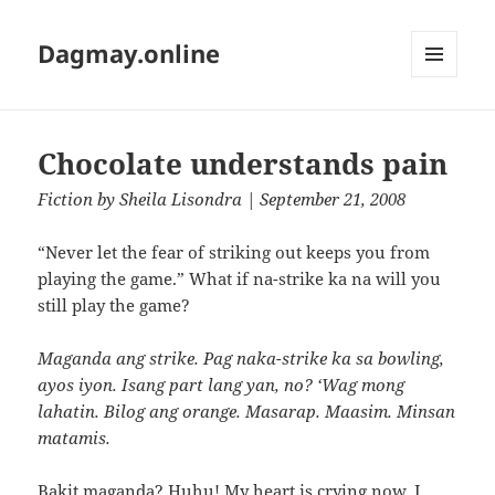
Dagmay.online
MENU
AND
WIDGETS
Chocolate understands pain
Fiction
by
Sheila Lisondra
| September 21, 2008
“Never let the fear of striking out keeps you from
playing the game.” What if na-strike ka na will you
still play the game?
Maganda ang strike. Pag naka-strike ka sa bowling,
ayos iyon. Isang part lang yan, no? ‘Wag mong
lahatin. Bilog ang orange. Masarap. Maasim. Minsan
matamis.
Bakit maganda? Huhu! My heart is crying now. I