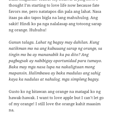
thought I’m starting to love life now because fate
favors me, pero natatapos din pala ang lahat. Nasa
itaas pa ako tapos bigla na lang mahuhulog. Ang
sakit! Hindi ko pa nga nalalasap ang totoong sarap
ng orange. Huhuhu!
Ganun talaga. Lahat ng bagay may dahilan. Kung
natikman mo na ang kabuuang sarap ng orange, sa
tingin mo ba ay mananabik ka pa dito? Ang
pagbagsak ay nabibigay oportunidad para tumayo.
Baka may mga nasa lupa na nakaligtaan mong
mapansin. Halimbawa ay baka madulas ang sahig
kaya ka nadulas at nahulog. mga simpleng bagay.
Gusto ko ng bitawan ang orange na matagal ko ng
hawak-hawak. I want to love apple but I can’t let go
of my orange! I still love the orange kahit maasim
na.