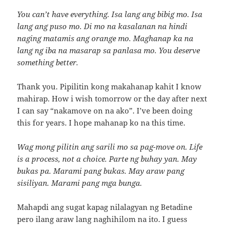
You can’t have everything. Isa lang ang bibig mo. Isa
lang ang puso mo. Di mo na kasalanan na hindi
naging matamis ang orange mo. Maghanap ka na
lang ng iba na masarap sa panlasa mo. You deserve
something better.
Thank you. Pipilitin kong makahanap kahit I know
mahirap. How i wish tomorrow or the day after next
I can say “nakamove on na ako”. I’ve been doing
this for years. I hope mahanap ko na this time.
Wag mong pilitin ang sarili mo sa pag-move on. Life
is a process, not a choice. Parte ng buhay yan. May
bukas pa. Marami pang bukas. May araw pang
sisiliyan. Marami pang mga bunga.
Mahapdi ang sugat kapag nilalagyan ng Betadine
pero ilang araw lang naghihilom na ito. I guess