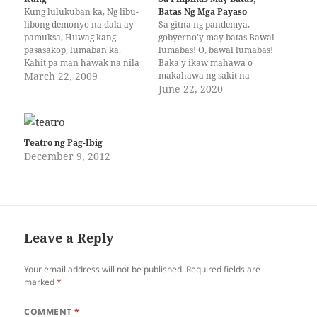
Kung lulukuban ka, Ng libu-
Batas Ng Mga Payaso
libong demonyo na dala ay
Sa gitna ng pandemya,
pamuksa, Huwag kang
gobyerno'y may batas Bawal
pasasakop, lumaban ka.
lumabas! O, bawal lumabas!
Kahit pa man hawak na nila
Baka'y ikaw mahawa o
ang ulo mo't paa, Huwag mo
March 22, 2009
makahawa ng sakit na
sanang ipasaklaw pati ang
korona Kung ika'y mahirap
June 22, 2020
iyong kaluluwa. At kung
at nasa labas pa Tiyak iilang
inaakala mong talo ka na,
oras lamang ang hantong mo
Mag-isip kang mabuti bago
ay sa pulisya, At ayon, may
magpasya. Pagkat kapalit
mug shot ka na Ang
Teatro ng Pag-Ibig
niyon ay ang…
nakalagay, lumabag sa
December 9, 2012
batas…
Leave a Reply
Your email address will not be published.
Required fields are
marked
*
COMMENT
*