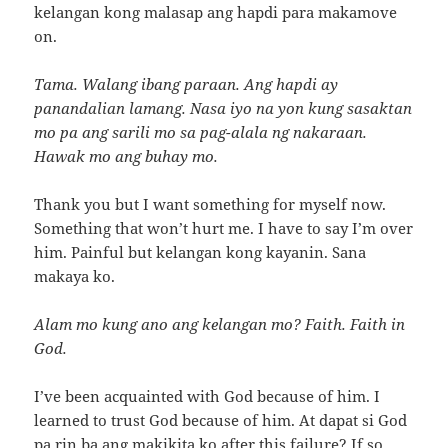
kelangan kong malasap ang hapdi para makamove
on.
Tama. Walang ibang paraan. Ang hapdi ay
panandalian lamang. Nasa iyo na yon kung sasaktan
mo pa ang sarili mo sa pag-alala ng nakaraan.
Hawak mo ang buhay mo.
Thank you but I want something for myself now.
Something that won’t hurt me. I have to say I’m over
him. Painful but kelangan kong kayanin. Sana
makaya ko.
Alam mo kung ano ang kelangan mo? Faith. Faith in
God.
I’ve been acquainted with God because of him. I
learned to trust God because of him. At dapat si God
pa rin ba ang makikita ko after this failure? If so,