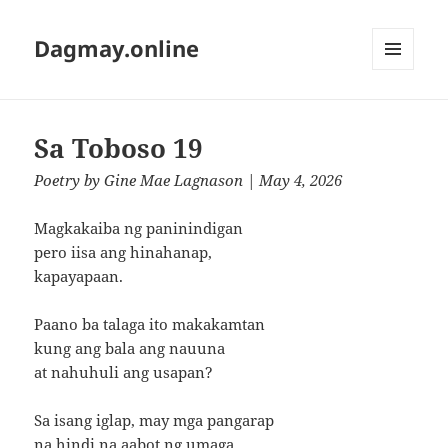
Dagmay.online
MENU
AND
WIDGETS
Sa Toboso 19
Poetry
by
Gine Mae Lagnason
| May 4, 2026
Magkakaiba ng paninindigan
pero iisa ang hinahanap,
kapayapaan.
Paano ba talaga ito makakamtan
kung ang bala ang nauuna
at nahuhuli ang usapan?
Sa isang iglap, may mga pangarap
na hindi na aabot ng umaga.