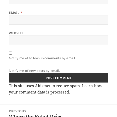
EMAIL
*
WEBSITE
Notify me of follow-up comments by email.
Notify me of new posts by email.
This site uses Akismet to reduce spam.
Learn how
your comment data is processed.
Post
PREVIOUS
navigation
Where the Bulad Dries
Previous