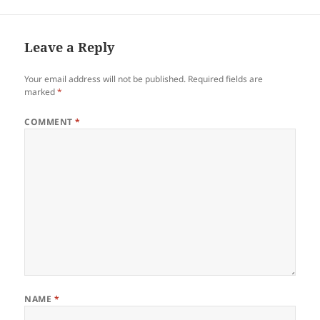
saan gabi-gabi din siyang
pinaglalaruan ng kanyang
damdamin at kunsensya
dahil ang pagtanggi ang isa
Leave a Reply
sa mga pinakamahirap na…
Your email address will not be published.
Required fields are
marked
*
COMMENT
*
NAME
*