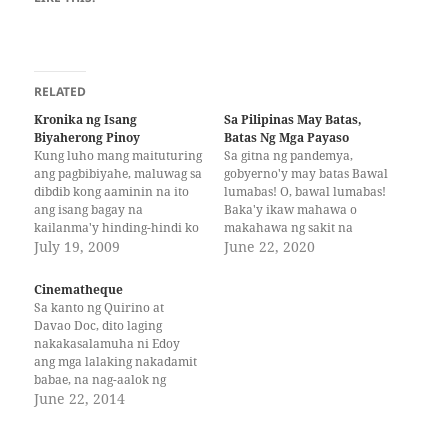
RELATED
Kronika ng Isang
Sa Pilipinas May Batas,
Biyaherong Pinoy
Batas Ng Mga Payaso
Kung luho mang maituturing
Sa gitna ng pandemya,
ang pagbibiyahe, maluwag sa
gobyerno'y may batas Bawal
dibdib kong aaminin na ito
lumabas! O, bawal lumabas!
ang isang bagay na
Baka'y ikaw mahawa o
kailanma'y hinding-hindi ko
makahawa ng sakit na
maaaring ipagkakait sa aking
July 19, 2009
korona Kung ika'y mahirap
June 22, 2020
sarili. Nag-umpisa akong
at nasa labas pa Tiyak iilang
maglakbay sa iba't-ibang
oras lamang ang hantong mo
Cinematheque
bahagi ng mundo nang ako'y
ay sa pulisya, At ayon, may
Sa kanto ng Quirino at
mangibangbayan. Ngunit
mug shot ka na Ang
Davao Doc, dito laging
hindi ang mga lugar na
nakalagay, lumabag sa
nakakasalamuha ni Edoy
binisita ko ang pagtutuunan
batas…
ang mga lalaking nakadamit
ko ng pansin sa…
babae, na nag-aalok ng
panandaliang aliw. Gabi-gabi
June 22, 2014
ay ganito, gabi-gabi rin
siyang tumatanggi. Dito kung