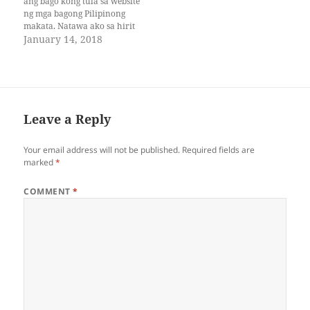
ang bago kong tula sa website
nang marahan ang iyong
ng mga bagong Pilipinong
kasiyaha’t kaluluwa. Ni…
makata. Natawa ako sa hirit
mong iyon. Sabi mo, kay
January 14, 2018
husay mong inspirasyon.
Hindi na ako nag tangka
pang kumontra dahil
inaasahan ko rin naman na
hindi mo pa rin ako
hahangaan.…
Leave a Reply
Your email address will not be published.
Required fields are
marked
*
COMMENT
*