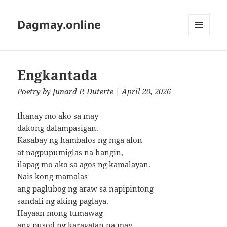
Dagmay.online
MENU
AND
WIDGETS
Engkantada
Poetry
by
Junard P. Duterte
| April 20, 2026
Ihanay mo ako sa may
dakong dalampasigan.
Kasabay ng hambalos ng mga alon
at nagpupumiglas na hangin,
ilapag mo ako sa agos ng kamalayan.
Nais kong mamalas
ang paglubog ng araw sa napipintong
sandali ng aking paglaya.
Hayaan mong tumawag
ang pusod ng karagatan na may