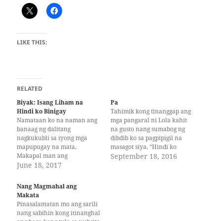
LIKE THIS:
RELATED
Biyak: Isang Liham na
Pa
Hindi ko Binigay
Tahimik kong tinanggap ang
Namataan ko na naman ang
mga pangaral ni Lola kahit
banaag ng dalitang
na gusto nang sumabog ng
nagkukubli sa iyong mga
dibdib ko sa pagpipigil na
mapupugay na mata.
masagot siya. “Hindi ko
Makapal man ang
naman napapabayaan ang
September 18, 2016
maskarang araw-araw mong
June 18, 2017
pag-aaral ko, ‘La,” ngali-ngali
suot, hindi nito nalilinlang
kong isagot na ang tanging
ang aking paningi’t
dahilan lang ng pagtitimpi ko
Nang Magmahal ang
nababatid ko ang iyong
ay ang pananahimik sa tabi
Makata
hilahil. Masigla man ang
ng Tatay ko. Isa pang…
Pinasalamatan mo ang sarili
kilos na iyong pinapamalas,
nang sabihin kong itinanghal
napupuna kong nasasaid