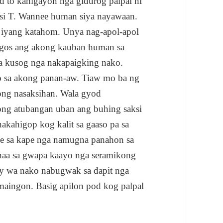
 to kahigayon nga gidurog palpal ni
si T. Wannee human siya nayawaan.
iyang katahom. Unya nag-apol-apol
ngos ang akong kauban human sa
sa kusog nga nakapaigking nako.
b sa akong panan-aw. Tiaw mo ba ng
ong nasaksihan. Wala gyod
ong atubangan uban ang buhing saksi
akahigop kog kalit sa gaaso pa sa
ase sa kape nga namugna panahon sa
naa sa gwapa kaayo nga seramikong
y wa nako nabugwak sa dapit nga
aingon. Basig apilon pod kog palpal