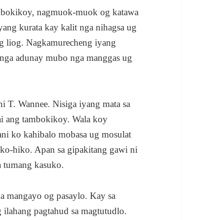
 tambokikoy, nagmuok-muok og katawa
ang kurata kay kalit nga nihagsa ug
ng liog. Nagkamurecheng iyang
i nga adunay mubo nga manggas ug
i T. Wannee. Nisiga iyang mata sa
ai ang tambokikoy. Wala koy
ani ko kahibalo mobasa ug mosulat
iko-hiko. Apan sa gipakitang gawi ni
a tumang kasuko.
a mangayo og pasaylo. Kay sa
 ilahang pagtahud sa magtutudlo.