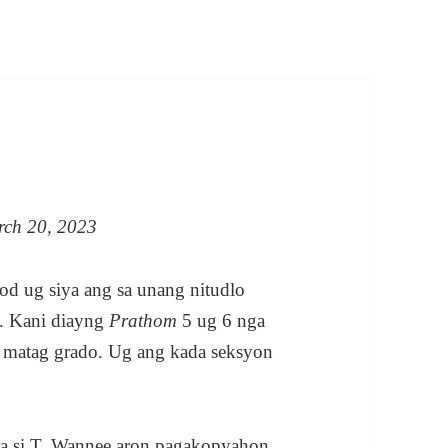
rch 20, 2023
iod ug siya ang sa unang nitudlo
. Kani diayng
Prathom
5 ug 6 nga
 matag grado. Ug ang kada seksyon
ara si T. Wannee aron pagakopyahon