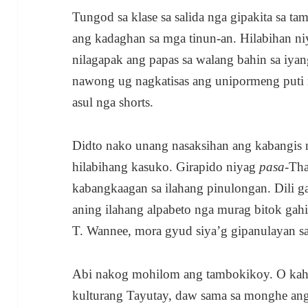
Tungod sa klase sa salida nga gipakita sa
ang kadaghan sa mga tinun-an. Hilabihan niy
nilagapak ang papas sa walang bahin sa iya
nawong ug nagkatisas ang unipormeng put
asul nga shorts.
Didto nako unang nasaksihan ang kabangis n
hilabihang kasuko. Girapido niyag
pasa
-Th
kabangkaagan sa ilahang pinulongan. Dili g
aning ilahang alpabeto nga murag bitok gah
T. Wannee, mora gyud siya’g gipanulayan s
Abi nakog mohilom ang tambokikoy. O kah
kulturang Tayutay, daw sama sa monghe ang