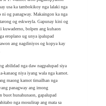
ay usa ka tambokikoy nga lalaki nga
o ni og panagway. Makaingon ka nga
tarong og eskweyla. Gapunay kini og
ili kuwaderno, bolpen ang kuhaon
ga eroplano ug unya ipalupad
 tawon ang nagdiniyos og kopya kay
.
ng abilidad nga daw nagpalupad siya
a-kanaog niya iyang wala nga kamot.
ang maong kamot timailhan nga
iyang panagway ang imong
on buot hunahunaon, gapalupad
hitabo nga mosulirap ang mata sa