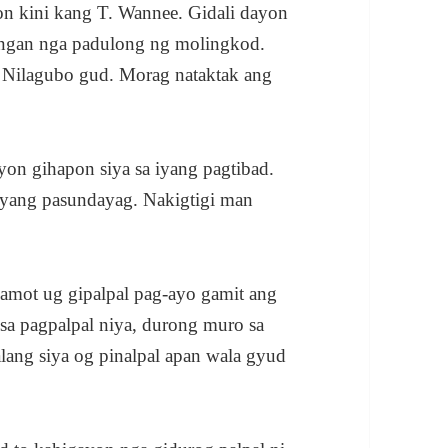
on kini kang T. Wannee. Gidali dayon
tangan nga padulong ng molingkod.
. Nilagubo gud. Morag nataktak ang
n gihapon siya sa iyang pagtibad.
iyang pasundayag. Nakigtigi man
amot ug gipalpal pag-ayo gamit ang
 sa pagpalpal niya, durong muro sa
lang siya og pinalpal apan wala gyud