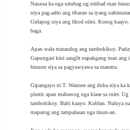
Naunsa ba nga nitubag ug nitibad man hinu
niya pag-adto ang tibaran sa iyang nahimu
Gidapog niya ang likod niini. Kusog kaayo
baga.
Apan wala matandog ang tambokikoy. Padayo
Gapungasi kini sanglit napakgang man ang 
hinuon siya sa pagyawyawa sa maestra.
Gipangayo ni T. Wannee ang duha niya ka k
plastic apan mabawog nga klase sa ruler. Ug
tambokikoy. Bahi kaayo. Kublan. Naluya na
maparog ang tampalasan nga tinun-an.