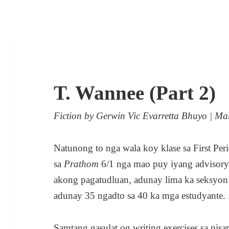
T. Wannee (Part 2)
Fiction
by
Gerwin Vic Evarretta Bhuyo
| Ma
Natunong to nga wala koy klase sa First Per
sa
Prathom
6/1 nga mao puy iyang advisory
akong pagatudluan, adunay lima ka seksyon
adunay 35 ngadto sa 40 ka mga estudyante.
Samtang gasulat og writing exercises sa pis