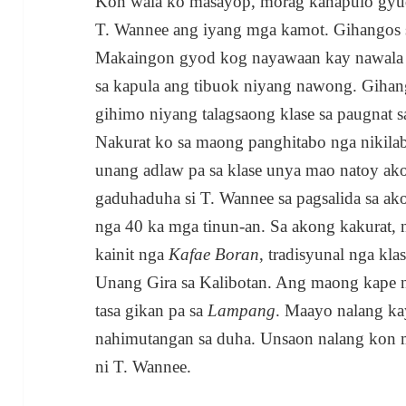
Kon wala ko masayop, morag kanapulo gyud
T. Wannee ang iyang mga kamot. Gihangos 
Makaingon gyod kog nayawaan kay nawala 
sa kapula ang tibuok niyang nawong. Giha
gihimo niyang talagsaong klase sa paugnat 
Nakurat ko sa maong panghitabo nga nikila
unang adlaw pa sa klase unya mao natoy ak
gaduhaduha si T. Wannee sa pagsalida sa ak
nga 40 ka mga tinun-an. Sa akong kakurat, n
kainit nga
Kafae Boran
, tradisyunal nga kl
Unang Gira sa Kalibotan. Ang maong kape 
tasa gikan pa sa
Lampang
. Maayo nalang ka
nahimutangan sa duha. Unsaon nalang kon m
ni T. Wannee.