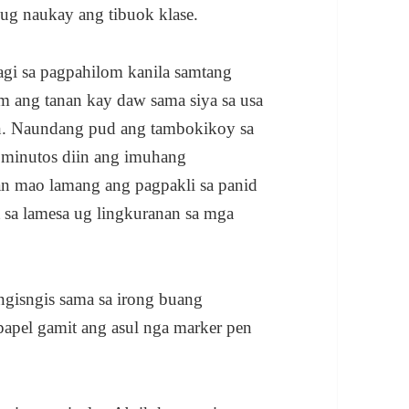
ug naukay ang tibuok klase.
agi sa pagpahilom kanila samtang
m ang tanan kay daw sama siya sa usa
n. Naundang pud ang tambokikoy sa
minutos diin ang imuhang
n mao lamang ang pagpakli sa panid
 sa lamesa ug lingkuranan sa mga
gisngis sama sa irong buang
 papel gamit ang asul nga marker pen