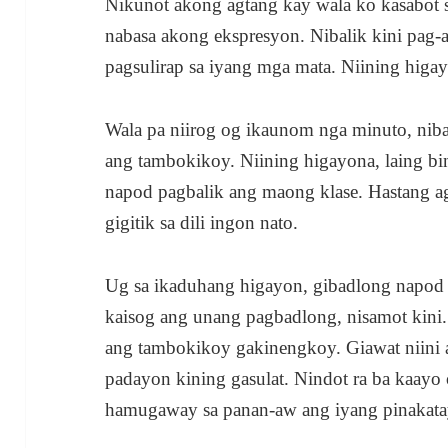
Nikunot akong agtang kay wala ko kasabot s
nabasa akong ekspresyon. Nibalik kini pag-
pagsulirap sa iyang mga mata. Niining higay
Wala pa niirog og ikaunom nga minuto, nib
ang tambokikoy. Niining higayona, laing bi
napod pagbalik ang maong klase. Hastang a
gigitik sa dili ingon nato.
Ug sa ikaduhang higayon, gibadlong napod 
kaisog ang unang pagbadlong, nisamot kini. 
ang tambokikoy gakinengkoy. Giawat niini a
padayon kining gasulat. Nindot ra ba kaayo
hamugaway sa panan-aw ang iyang pinakatay