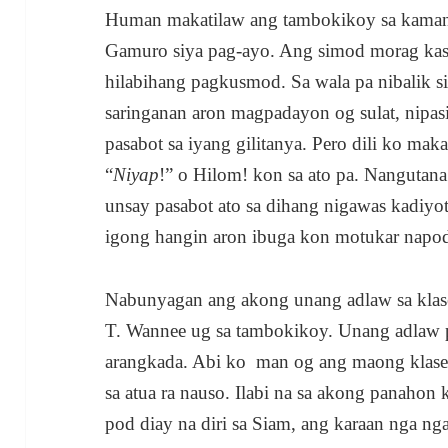
Human makatilaw ang tambokikoy sa kamang
Gamuro siya pag-ayo. Ang simod morag kasa
hilabihang pagkusmod. Sa wala pa nibalik s
saringanan aron magpadayon og sulat, nipas
pasabot sa iyang gilitanya. Pero dili ko ma
“
Niyap
!” o Hilom! kon sa ato pa. Nangutana
unsay pasabot ato sa dihang nigawas kadiyot
igong hangin aron ibuga kon motukar napod
Nabunyagan ang akong unang adlaw sa klase 
T. Wannee ug sa tambokikoy. Unang adlaw p
arangkada. Abi ko man og ang maong klase s
sa atua ra nauso. Ilabi na sa akong panahon 
pod diay na diri sa Siam, ang karaan nga nga