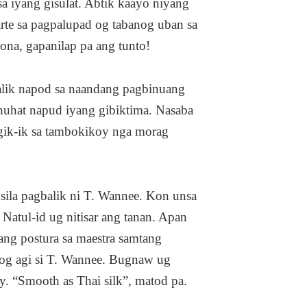
a iyang gisulat. Abtik kaayo niyang
arte sa pagpalupad og tabanog uban sa
ona, gapanilap pa ang tunto!
alik napod sa naandang pagbinuang
nuhat napud iyang gibiktima. Nasaba
gik-ik sa tambokikoy nga morag
sila pagbalik ni T. Wannee. Kon unsa
Natul-id ug nitisar ang tanan. Apan
ng postura sa maestra samtang
 og agi si T. Wannee. Bugnaw ug
. “Smooth as Thai silk”, matod pa.