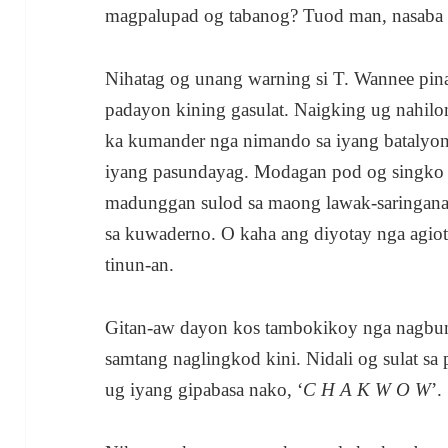
magpalupad og tabanog? Tuod man, nasaba 
Nihatag og unang warning si T. Wannee pin
padayon kining gasulat. Naigking ug nahilo
ka kumander nga nimando sa iyang batalyo
iyang pasundayag. Modagan pod og singko 
madunggan sulod sa maong lawak-saringana
sa kuwaderno. O kaha ang diyotay nga agiot
tinun-an.
Gitan-aw dayon kos tambokikoy nga nagbun
samtang naglingkod kini. Nidali og sulat sa
ug iyang gipabasa nako, ‘
C H A K W O W
’.