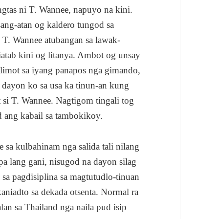
tas ni T. Wannee, napuyo na kini.
ng-atan og kaldero tungod sa
i T. Wannee atubangan sa lawak-
iatab kini og litanya. Ambot og unsay
kalimot sa iyang panapos nga gimando,
 dayon ko sa usa ka tinun-an kung
 si T. Wannee. Nagtigom tingali tog
 ang kabail sa tambokikoy.
sa kulbahinam nga salida tali nilang
a lang gani, nisugod na dayon silag
a pagdisiplina sa magtutudlo-tinuan
kaniadto sa dekada otsenta. Normal ra
lan sa Thailand nga naila pud isip