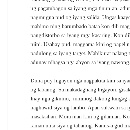
ug pagatubagon sa iyang mga tinun-an, adun
nagmugna pud og iyang salida. Ungas kaay
mahimo ning barumbado bataa kon dili mag
pangdistorbo sa iyang mga kasaring. Kon d
niini. Usahay pud, maggama kini og papel n
padulong sa iyang target. Mahikurat nalang
adunay nihagsa nga abyon sa iyang nawong
Duna puy higayon nga nagpakita kini sa iya
og tabanog. Sa makadaghang higayon, gisak
Inay nga gikumo, nihimog dakong lungag 
naghawid siya og lambo. Apan sukwahi sa 
masaksihan. Mora man kini og gilamian. K
raman unta siya og tabanog. Kanus-a gud ma