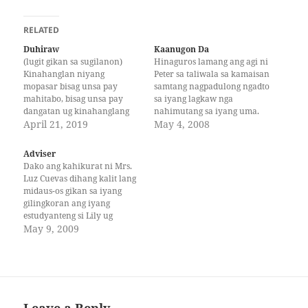
RELATED
Duhiraw
Kaanugon Da
(lugit gikan sa sugilanon)
Hinaguros lamang ang agi ni
Kinahanglan niyang
Peter sa taliwala sa kamaisan
mopasar bisag unsa pay
samtang nagpadulong ngadto
mahitabo, bisag unsa pay
sa iyang lagkaw nga
dangatan ug kinahanglang
nahimutang sa iyang uma.
mosunod ang tanan segun sa
April 21, 2019
Ning-undang na lang gayod
May 4, 2008
iyang laraw bisag unsa pay
siya pagbungay bisan sayo pa
paagi. Kon mahibaw-an siya
ang kaudtohon kay ang
Adviser
nga dunay problema sa iyang
iyang hunahuna kaganina
Dako ang kahikurat ni Mrs.
pag-eskuyla, labinas iyang
pang ga-alindasay.
Luz Cuevas dihang kalit lang
grado ug sa eskuylahan,
“Hidusdosan man lang ang
midaus-os gikan sa iyang
dakong katalagman ang
kamot ta ning amol da!
gilingkoran ang iyang
gibahad sa mga ginikanang…
Karon ka…
estudyanteng si Lily ug
nalup-og sa salog. Sa iyang
May 9, 2009
kahikurat, wala dayon siya
makalihok. Ang ubang mga
klasmeyt sa dalagita
nakuratan usab ug nagduha-
duha sa pagduol. Ang unang
nakalihok mao si Ariel