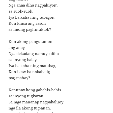
Nga anaa diha nagpahiyom
sa suok-suok.
Iya ba kaha ning tubagon,
Kon kinsa ang rason
sa imong paghinuktok?
Kon akong pangutan-on
ang anay,
Nga dekadang namuyo diha
sa inyong balay.
Iya ba kaha ning matubag,
Kon ikaw ba nakabatig
pag-mahay?
Kanunay kong gabahis-bahis
sa inyong tugkaran.
Sa mga mananap nagpakaluoy
nga ila akong tug-anan.