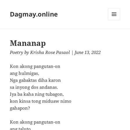
Dagmay.online
MENU
AND
WIDGETS
Mananap
Poetry
by
Krisha Rose Pasaol
| June 13, 2022
Kon akong pangutan-on
ang hulmigas,
Nga gabaktas diha karon
sa inyong dos andanas.
Iya ba kaha ning tubagon,
kon kinsa tong miduaw nimo
gahapon?
Kon akong pangutan-on
ang taluto,