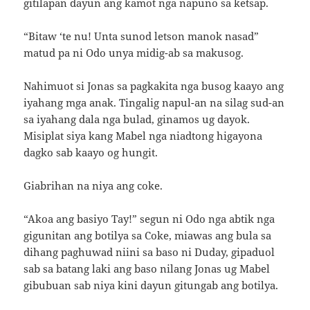
gitilapan dayun ang kamot nga napuno sa ketsap.
“Bitaw ‘te nu! Unta sunod letson manok nasad”
matud pa ni Odo unya midig-ab sa makusog.
Nahimuot si Jonas sa pagkakita nga busog kaayo ang
iyahang mga anak. Tingalig napul-an na silag sud-an
sa iyahang dala nga bulad, ginamos ug dayok.
Misiplat siya kang Mabel nga niadtong higayona
dagko sab kaayo og hungit.
Giabrihan na niya ang coke.
“Akoa ang basiyo Tay!” segun ni Odo nga abtik nga
gigunitan ang botilya sa Coke, miawas ang bula sa
dihang paghuwad niini sa baso ni Duday, gipaduol
sab sa batang laki ang baso nilang Jonas ug Mabel
gibubuan sab niya kini dayun gitungab ang botilya.