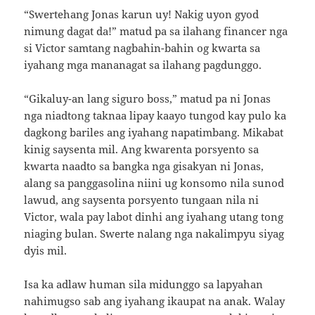
“Swertehang Jonas karun uy! Nakig uyon gyod
nimung dagat da!” matud pa sa ilahang financer nga
si Victor samtang nagbahin-bahin og kwarta sa
iyahang mga mananagat sa ilahang pagdunggo.
“Gikaluy-an lang siguro boss,” matud pa ni Jonas
nga niadtong taknaa lipay kaayo tungod kay pulo ka
dagkong bariles ang iyahang napatimbang. Mikabat
kinig saysenta mil. Ang kwarenta porsyento sa
kwarta naadto sa bangka nga gisakyan ni Jonas,
alang sa panggasolina niini ug konsomo nila sunod
lawud, ang saysenta porsyento tungaan nila ni
Victor, wala pay labot dinhi ang iyahang utang tong
niaging bulan. Swerte nalang nga nakalimpyu siyag
dyis mil.
Isa ka adlaw human sila midunggo sa lapyahan
nahimugso sab ang iyahang ikaupat na anak. Walay