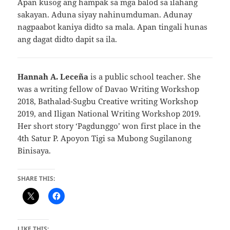
Apan kusog ang hampak sa mga balod sa ilahang
sakayan. Aduna siyay nahinumduman. Adunay
nagpaabot kaniya didto sa mala. Apan tingali hunas
ang dagat didto dapit sa ila.
Hannah A. Leceña
is a public school teacher. She
was a writing fellow of Davao Writing Workshop
2018, Bathalad-Sugbu Creative writing Workshop
2019, and Iligan National Writing Workshop 2019.
Her short story ‘Pagdunggo’ won first place in the
4th Satur P. Apoyon Tigi sa Mubong Sugilanong
Binisaya.
SHARE THIS:
LIKE THIS: