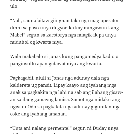
ulo.
“Nah, sauna bitaw giingnan taka nga mag-operator
dinhi sa poso unya di gyod ka kay mingawun kang
Mabel” segun sa kaestorya nga miagik-ik pa unya
miduhol og kwarta niya.
Wala makabalo si Jonas kung pangomedya kadto o
panginsulto apan gidawat niya ang kwarta.
Pagkagabii, niuli si Jonas nga adunay dala nga
kaldereta ug pansit. Lipay kaayo ang iyahang mga
anak sa pagkakita nga lahi na sab ang ilahang gisaw-
an sa ilang gamayng lamisa. Samot nga midaku ang
ngisi ni Odo sa pagkakita nga adunay gigunitan nga
coke ang iyahang amahan.
“Unta ani nalang permente!” segun ni Duday unya