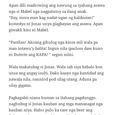
Apan dili madrowing ang nawung sa iyahang asawa
nga si Mabel nga nagpatutoy sa ilang anak.
“Day, mora man kag nadat-ugan og kalibutan!”
komedya ni Jonas unya giagbayan ang asawa. Apan
giwakli kini ni Mabel.
“Pastilan! Akoang gihulog nga kinse mil wala pa
man intawu’y balita! Ingun nila ipaclose daw kuno
ni Duterte ang KAPA! ” segun niini.
Wala makatubag si Jonas. Wala sab siya kabalo kon
unsa ang angay isulti. Dako kaayo nga kantidad ang
nawala nila, naunlod pod silag utang. Aduna pa
silay gigatas.
Pagkagabii niana human sa ilahang pagdunggo,
naghubog si Jonas kauban ang mga mananagat nga
kauban niya. Halos pulo ka case nga beer ang