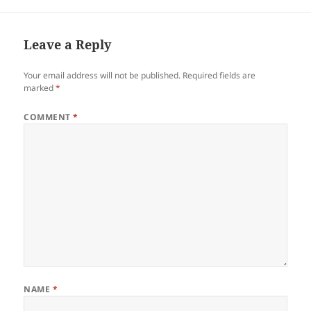
Walay klase, mao nang
nanghakot silag lubi kauban
ang iyahang maguwang nga
si Teban, disi-saes anyos ug…
Leave a Reply
Your email address will not be published.
Required fields are
marked
*
COMMENT
*
NAME
*