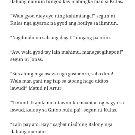
ilahang nainum tungod kay mabingka man si Kulas.
“Wala gyod diay ayo ning kahimtanga!” segun ni
Kulas nga giyarok na gyod ang botilya sa ilimnun.
“Nagdinalo na sab ang dagat!” dugang pa niini.
“Aw, wala gyod tay lain mahimu, managat gihapon!”
segun ni Jonas.
“Sus atong mga asawa nga gastadora, saba diha!
Wala man gani nag isip sa atoang hago didtos
lawud!” Matud ni Artur.
“Tinuod. Ikapila na intawon ko maabtan og bagyo sa
lawud, kalouy sa Ginoo buhi pa!” segun ni Kulas.
“Lain pay ato, Bay.” sagbat niadtong Balong nga
ilahang operator.