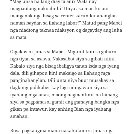
“Mag unsa na lang diay ta ani? Wala nay
magpautang nako dinhi! Unya asa man ko ani
manganak nga bisag sa center karun kinahanglan
naman baydan sa ilahang labor!” Matud pang Mabel
nga niadtong taknaa niaksyon og dagayday ang luha
sa mata.
Gigakos ni Jonas si Mabel. Migunit kini sa gaburot
nga tiyan sa asawa. Nakasabot siya sa gibati niini.
Kabalo siya nga bisag ibaligya tanan isda nga iyang
dala, dili gihapon kini makaigo sa ilahang mga
panginahanglan. Dili unta niya buot musakay sa
dagkong pidikaber kay lagi mingawun siya sa
iyahang mga anak, maong nagmantinir na lamang
siya sa pagpamasol gamit ang gamayng bangka nga
gikan pa intawun kay anhing Bian nga iyahang
amahan.
Busa pagkaugma niana nakahukom si Jonas nga