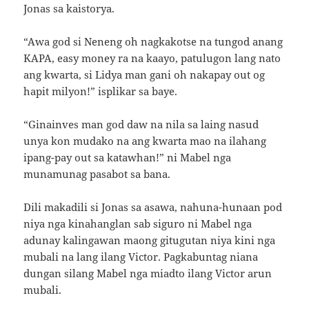
Jonas sa kaistorya.
“Awa god si Neneng oh nagkakotse na tungod anang
KAPA, easy money ra na kaayo, patulugon lang nato
ang kwarta, si Lidya man gani oh nakapay out og
hapit milyon!” isplikar sa baye.
“Ginainves man god daw na nila sa laing nasud
unya kon mudako na ang kwarta mao na ilahang
ipang-pay out sa katawhan!” ni Mabel nga
munamunag pasabot sa bana.
Dili makadili si Jonas sa asawa, nahuna-hunaan pod
niya nga kinahanglan sab siguro ni Mabel nga
adunay kalingawan maong gitugutan niya kini nga
mubali na lang ilang Victor. Pagkabuntag niana
dungan silang Mabel nga miadto ilang Victor arun
mubali.