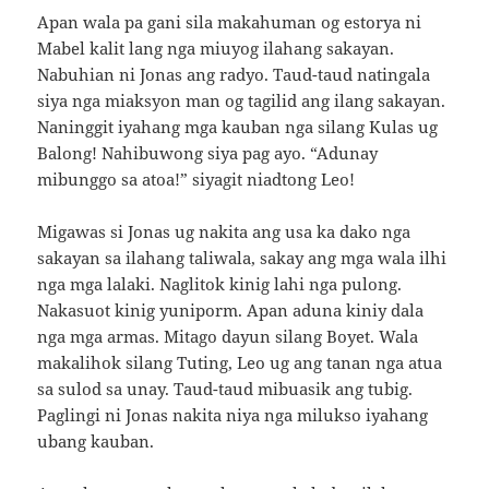
Apan wala pa gani sila makahuman og estorya ni
Mabel kalit lang nga miuyog ilahang sakayan.
Nabuhian ni Jonas ang radyo. Taud-taud natingala
siya nga miaksyon man og tagilid ang ilang sakayan.
Naninggit iyahang mga kauban nga silang Kulas ug
Balong! Nahibuwong siya pag ayo. “Adunay
mibunggo sa atoa!” siyagit niadtong Leo!
Migawas si Jonas ug nakita ang usa ka dako nga
sakayan sa ilahang taliwala, sakay ang mga wala ilhi
nga mga lalaki. Naglitok kinig lahi nga pulong.
Nakasuot kinig yuniporm. Apan aduna kiniy dala
nga mga armas. Mitago dayun silang Boyet. Wala
makalihok silang Tuting, Leo ug ang tanan nga atua
sa sulod sa unay. Taud-taud mibuasik ang tubig.
Paglingi ni Jonas nakita niya nga milukso iyahang
ubang kauban.