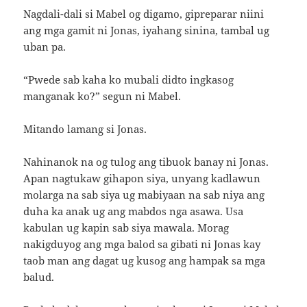
Nagdali-dali si Mabel og digamo, gipreparar niini
ang mga gamit ni Jonas, iyahang sinina, tambal ug
uban pa.
“Pwede sab kaha ko mubali didto ingkasog
manganak ko?” segun ni Mabel.
Mitando lamang si Jonas.
Nahinanok na og tulog ang tibuok banay ni Jonas.
Apan nagtukaw gihapon siya, unyang kadlawun
molarga na sab siya ug mabiyaan na sab niya ang
duha ka anak ug ang mabdos nga asawa. Usa
kabulan ug kapin sab siya mawala. Morag
nakigduyog ang mga balod sa gibati ni Jonas kay
taob man ang dagat ug kusog ang hampak sa mga
balud.