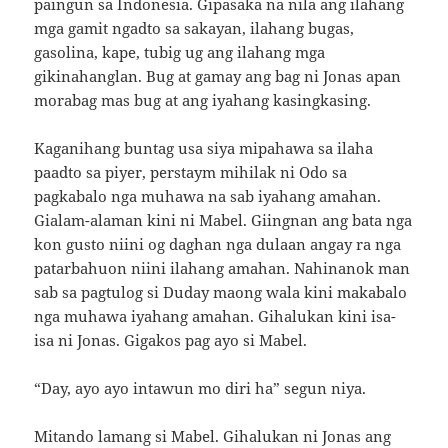
paingun sa Indonesia. Gipasaka na nila ang ilahang
mga gamit ngadto sa sakayan, ilahang bugas,
gasolina, kape, tubig ug ang ilahang mga
gikinahanglan. Bug at gamay ang bag ni Jonas apan
morabag mas bug at ang iyahang kasingkasing.
Kaganihang buntag usa siya mipahawa sa ilaha
paadto sa piyer, perstaym mihilak ni Odo sa
pagkabalo nga muhawa na sab iyahang amahan.
Gialam-alaman kini ni Mabel. Giingnan ang bata nga
kon gusto niini og daghan nga dulaan angay ra nga
patarbahuon niini ilahang amahan. Nahinanok man
sab sa pagtulog si Duday maong wala kini makabalo
nga muhawa iyahang amahan. Gihalukan kini isa-
isa ni Jonas. Gigakos pag ayo si Mabel.
“Day, ayo ayo intawun mo diri ha” segun niya.
Mitando lamang si Mabel. Gihalukan ni Jonas ang