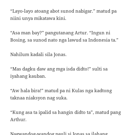
“Layo-layo atoang abot sunod nabigar.” matud pa
niini unya mikatawa kini.
“Asa man bay?” pangutanang Artur. “Ingun ni
Bosing, sa sunod nato nga lawud sa Indonesia ta.”
Nahilum kadali sila Jonas.
“Mas dagku daw ang mga isda didto!” sulti sa
iyahang kauban.
“Aw hala bira!” matud pa ni Kulas nga kadtong
taknaa niaksyon nag suka.
“Kung asa ta ipalid sa hangin didto ta”, matud pang
Arthur.
Nagwandog-wandog pauli si Jonas sa ilahang