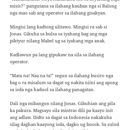
misis?” pangutana sa ilahang kauban nga si Balong
nga mao sab ang operator sa ilahang gisakyan.
Mingisi lang kadtong ulitawo. Mingisi ra sab si
Jonas. Gikuha sa bulsa sa iyahang bag ang mga
piktyur nilang Mabel ug sa iyahang mga anak.
Kadlawun pa lang gipukaw na sila sa ilahang
operator.
“Mata na! Naa na ta!” segun sa ilahang busiro nga
bag o ra misalum sa dagat og nakita niini ang apong
sa isda nga haduol sa ilahang panagatan.
Dali nga mibangon silang Jonas. Gibuhian ang pila
ka pakura. Magsayo sila mintras dili pa kaayo init
ang adlaw. Didto sa dagat sa Indonesia nakakuha
silag daghan kaayong isda, dagko ug busok. Sa sulod