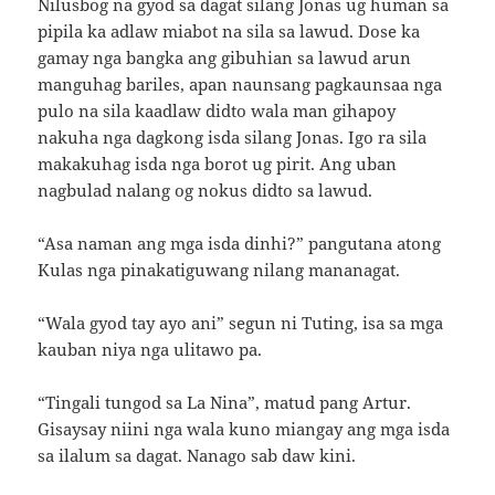
Nilusbog na gyod sa dagat silang Jonas ug human sa
pipila ka adlaw miabot na sila sa lawud. Dose ka
gamay nga bangka ang gibuhian sa lawud arun
manguhag bariles, apan naunsang pagkaunsaa nga
pulo na sila kaadlaw didto wala man gihapoy
nakuha nga dagkong isda silang Jonas. Igo ra sila
makakuhag isda nga borot ug pirit. Ang uban
nagbulad nalang og nokus didto sa lawud.
“Asa naman ang mga isda dinhi?” pangutana atong
Kulas nga pinakatiguwang nilang mananagat.
“Wala gyod tay ayo ani” segun ni Tuting, isa sa mga
kauban niya nga ulitawo pa.
“Tingali tungod sa La Nina”, matud pang Artur.
Gisaysay niini nga wala kuno miangay ang mga isda
sa ilalum sa dagat. Nanago sab daw kini.