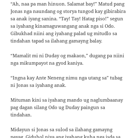
“Ah, naa pa man hinuon. Salamat bay!” Matud pang
Jonas nga naundang og storya tungod kay gibirabira
sa anak iyang sanina. “Tay! Tay! Hatag piso!” segun
sa iyahang kinamaguwangang anak nga si Odo.
Gibukhad niini ang iyahang palad ug mitudlo sa
tindahan tapad sa ilahang gamayng balay.
“Mamalit mi ni Duday og makaon,” dugang pa niini
nga mikumpayot na gyod kaniya.
“Ingna kay Ante Neneng nimu nga utang sa” tubag
ni Jonas sa iyahang anak.
Mituman kini sa iyahang mando ug naglumbaanay
pag dagan silang Odo ug Duday paingun sa
tindahan.
Midayun si Jonas sa sulod sa ilahang gamayng
payag. Giduhol niya ang iyahang kuha nga isda sa