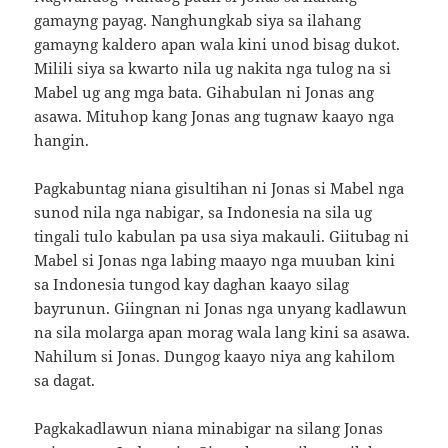
gamayng payag. Nanghungkab siya sa ilahang
gamayng kaldero apan wala kini unod bisag dukot.
Milili siya sa kwarto nila ug nakita nga tulog na si
Mabel ug ang mga bata. Gihabulan ni Jonas ang
asawa. Mituhop kang Jonas ang tugnaw kaayo nga
hangin.
Pagkabuntag niana gisultihan ni Jonas si Mabel nga
sunod nila nga nabigar, sa Indonesia na sila ug
tingali tulo kabulan pa usa siya makauli. Giitubag ni
Mabel si Jonas nga labing maayo nga muuban kini
sa Indonesia tungod kay daghan kaayo silag
bayrunun. Giingnan ni Jonas nga unyang kadlawun
na sila molarga apan morag wala lang kini sa asawa.
Nahilum si Jonas. Dungog kaayo niya ang kahilom
sa dagat.
Pagkakadlawun niana minabigar na silang Jonas