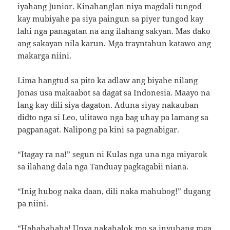
iyahang Junior. Kinahanglan niya magdali tungod
kay mubiyahe pa siya paingun sa piyer tungod kay
lahi nga panagatan na ang ilahang sakyan. Mas dako
ang sakayan nila karun. Mga trayntahun katawo ang
makarga niini.
Lima hangtud sa pito ka adlaw ang biyahe nilang
Jonas usa makaabot sa dagat sa Indonesia. Maayo na
lang kay dili siya dagaton. Aduna siyay nakauban
didto nga si Leo, ulitawo nga bag uhay pa lamang sa
pagpanagat. Nalipong pa kini sa pagnabigar.
“Itagay ra na!” segun ni Kulas nga una nga miyarok
sa ilahang dala nga Tanduay pagkagabii niana.
“Inig hubog naka daan, dili naka mahubog!” dugang
pa niini.
“Hahahahaha! Unya nakahalok mo sa inyuhang mga