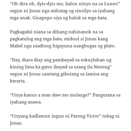
“Oh dira oh, dyis-dyis mo, balon ninyo na sa Lunes!”
segun ni Jonas nga mihatag og sinsilyo sa iyahang
mga anak. Gisapupo siya og halok sa mga bata.
Pagkagabii niana sa dihang nahinanok na sa
pagkatulog ang mga bata, miduol si Jonas kang
Mabel nga niadtong higayuna nanghugas og plato.
“Day, diara diay ang pambayad sa eskuylahan ug
kining lima ka gatos ibayad sa utang ila Neneng”
segun ni Jonas samtang gibutang sa lamisa ang
kwarta.
“Unya kanus a man daw mo molarga?” Pangutana sa
iyahang asawa.
“Unyang kadlawun ingun ni Pareng Victor” tubag ni
Jonas.