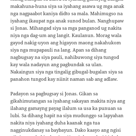
makahuna-huna siya sa iyahang asawa ug mga anak
nga nagpaabot kaniya didto sa mala. Mahimugso na
iyahang ikaupat nga anak sunod bulan. Nanghupaw
si Jonas. Mihangad siya sa mga panganod ug nakita
niya nga dag-um ang langit. Kaulanun. Morag wala
gayod nakig-uyon ang higayon maong nakahukom
siya nga mupapauli na lang. Apan sa dihang
nagbugsay na siya pauli, nahibuwong siya tungod
kay wala nadayun ang pagbundak sa ulan.
Nakaingun siya nga tingalig gibugal-bugalan siya sa
panahon tungod kay niinit naman sab ang adlaw.
Padayon sa pagbugsay si Jonas. Gikan sa
gikahimutangan sa iyahang sakayan makita niya ang
ilahang gamayng payag ilalum sa usa ka punuan sa
lubi. Sa dihang hapit na siya mudunggo sa lapyahan
nakita niya iyahang duha kaanak nga tua
nagginukdanay sa baybayun. Dako kaayo ang ngisi