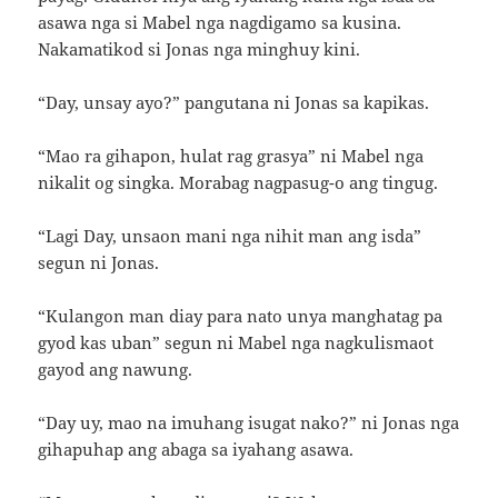
asawa nga si Mabel nga nagdigamo sa kusina.
Nakamatikod si Jonas nga minghuy kini.
“Day, unsay ayo?” pangutana ni Jonas sa kapikas.
“Mao ra gihapon, hulat rag grasya” ni Mabel nga
nikalit og singka. Morabag nagpasug-o ang tingug.
“Lagi Day, unsaon mani nga nihit man ang isda”
segun ni Jonas.
“Kulangon man diay para nato unya manghatag pa
gyod kas uban” segun ni Mabel nga nagkulismaot
gayod ang nawung.
“Day uy, mao na imuhang isugat nako?” ni Jonas nga
gihapuhap ang abaga sa iyahang asawa.