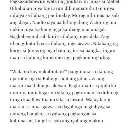
Pagkakadalawun wala na gipukaw ni Jonas si Mabel.
Gihabulan niya kini arun dili mapanuhutan unya
mibiya sa ilahang panimalay. Morag nihunas na sab
ang dagat. Niadto siya padulong ilang Victor ug tua
nakita niya iyahang mga kaubang mananagat.
Nagkabaguod sab kini sa ilahang mga dala. Ang
uban gihatud pa sa ilahang mga asawa. Nitabang og
karga si Jonas og mga bato ug ice sa bangka, ingun
man sa ilahang konsumo nga pagkaon ug tubig.
“Wala na kay nakalimtan?” pangutana sa ilahang
operator nga si Balong samtang gitan-aw ang
makina sa ilahang sakayan. Paghuman sa pipila ka
minuto, minabigar na sila ug paghuman sa duha ug
tunga kaadlaw tua na sila sa lawud. Walay laing
makita si Jonas gawas sa dagat nga nagtabyog sa
ilahang bangka, sa iyahang paghangad sa
kahitaasan, langit ra sab ang iyahang makita.