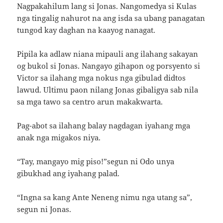
Nagpakahilum lang si Jonas. Nangomedya si Kulas
nga tingalig nahurot na ang isda sa ubang panagatan
tungod kay daghan na kaayog nanagat.
Pipila ka adlaw niana mipauli ang ilahang sakayan
og bukol si Jonas. Nangayo gihapon og porsyento si
Victor sa ilahang mga nokus nga gibulad didtos
lawud. Ultimu paon nilang Jonas gibaligya sab nila
sa mga tawo sa centro arun makakwarta.
Pag-abot sa ilahang balay nagdagan iyahang mga
anak nga migakos niya.
“Tay, mangayo mig piso!”segun ni Odo unya
gibukhad ang iyahang palad.
“Ingna sa kang Ante Neneng nimu nga utang sa”,
segun ni Jonas.