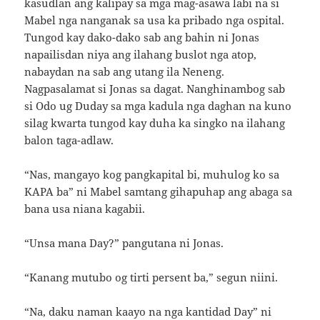
kasudlan ang kalipay sa mga mag-asawa labi na si
Mabel nga nanganak sa usa ka pribado nga ospital.
Tungod kay dako-dako sab ang bahin ni Jonas
napailisdan niya ang ilahang buslot nga atop,
nabaydan na sab ang utang ila Neneng.
Nagpasalamat si Jonas sa dagat. Nanghinambog sab
si Odo ug Duday sa mga kadula nga daghan na kuno
silag kwarta tungod kay duha ka singko na ilahang
balon taga-adlaw.
“Nas, mangayo kog pangkapital bi, muhulog ko sa
KAPA ba” ni Mabel samtang gihapuhap ang abaga sa
bana usa niana kagabii.
“Unsa mana Day?” pangutana ni Jonas.
“Kanang mutubo og tirti persent ba,” segun niini.
“Na, daku naman kaayo na nga kantidad Day” ni