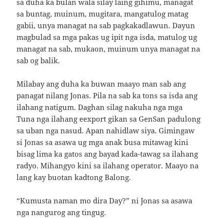
sa duha ka bulan wala silay laing gihimu, managat
sa buntag, muinum, mugitara, mangatulog matag
gabii, unya managat na sab pagkakadlawun. Dayun
magbulad sa mga pakas ug ipit nga isda, matulog ug
managat na sab, mukaon, muinum unya managat na
sab og balik.
Milabay ang duha ka buwan maayo man sab ang
panagat nilang Jonas. Pila na sab ka tons sa isda ang
ilahang natigum. Daghan silag nakuha nga mga
Tuna nga ilahang eexport gikan sa GenSan padulong
sa uban nga nasud. Apan nahidlaw siya. Gimingaw
si Jonas sa asawa ug mga anak busa mitawag kini
bisag lima ka gatos ang bayad kada-tawag sa ilahang
radyo. Mihangyo kini sa ilahang operator. Maayo na
lang kay buotan kadtong Balong.
“Kumusta naman mo dira Day?” ni Jonas sa asawa
nga nangurog ang tingug.