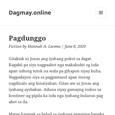
Dagmay.online
MENU
AND
WIDGETS
Pagdunggo
Fiction
by
Hannah A. Lecena
| June 8, 2020
Gitaktak ni Jonas ang iyahang pukot sa dagat.
Kagabii pa siya nagpaabot nga makakubit og isda
apan udtong tutok na wala pa gihapon siyay kuha.
Nagpadayon siya sa pagpamasol apan morag
nagdinalo ang kinaiyahan. Gitan-aw ni Jonas ang
iyahang aysbakan. Aduna siyay gamayng nukos sa
kontiner ug pipila ka isda nga iyahang bularun pag
abot sa ila.
Matag hampak sa balod sa iyahang gamayng bangka