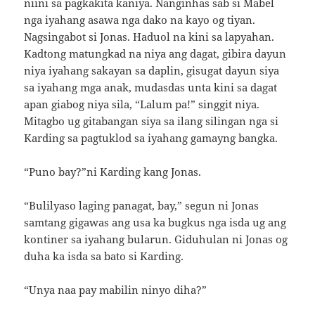
niini sa pagkakita kaniya. Nanginhas sab si Mabel
nga iyahang asawa nga dako na kayo og tiyan.
Nagsingabot si Jonas. Haduol na kini sa lapyahan.
Kadtong matungkad na niya ang dagat, gibira dayun
niya iyahang sakayan sa daplin, gisugat dayun siya
sa iyahang mga anak, mudasdas unta kini sa dagat
apan giabog niya sila, “Lalum pa!” singgit niya.
Mitagbo ug gitabangan siya sa ilang silingan nga si
Karding sa pagtuklod sa iyahang gamayng bangka.
“Puno bay?”ni Karding kang Jonas.
“Bulilyaso laging panagat, bay,” segun ni Jonas
samtang gigawas ang usa ka bugkus nga isda ug ang
kontiner sa iyahang bularun. Giduhulan ni Jonas og
duha ka isda sa bato si Karding.
“Unya naa pay mabilin ninyo diha?”