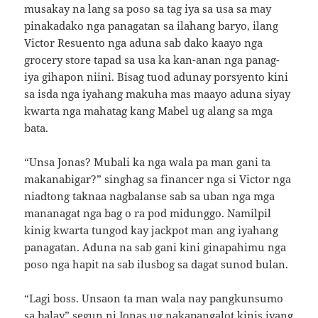
musakay na lang sa poso sa tag iya sa usa sa may
pinakadako nga panagatan sa ilahang baryo, ilang
Victor Resuento nga aduna sab dako kaayo nga
grocery store tapad sa usa ka kan-anan nga panag-
iya gihapon niini. Bisag tuod adunay porsyento kini
sa isda nga iyahang makuha mas maayo aduna siyay
kwarta nga mahatag kang Mabel ug alang sa mga
bata.
“Unsa Jonas? Mubali ka nga wala pa man gani ta
makanabigar?” singhag sa financer nga si Victor nga
niadtong taknaa nagbalanse sab sa uban nga mga
mananagat nga bag o ra pod midunggo. Namilpil
kinig kwarta tungod kay jackpot man ang iyahang
panagatan. Aduna na sab gani kini ginapahimu nga
poso nga hapit na sab ilusbog sa dagat sunod bulan.
“Lagi boss. Unsaon ta man wala nay pangkunsumo
sa balay” segun ni Jonas ug nakapangalot kinis iyang