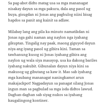
Sa pag-abot didto matag usa sa mga mananagat
nisakay dayun sa mga pakura, dala ang pasol ug
buya, gisugdan ni Jonas ang paghulog niini bisag
hapdos sa panit ang kainit sa adlaw.
Milabay lang ang pila ka minuto namatikdan ni
Jonas nga gahi naman ang naylon nga iyahang
gikuptan. Tingalig nay paak, maong giguyod dayun
niya ang iyang pasol ug gibira kini. Taman sa
tawhanung kusog ni Jonas iyahang gibira ang
naylon ug wala siya masayop, usa ka dakong bariles
iyahang nakubit. Gibunalan dayun niya kini sa
makusog ug gibutang sa kaw it. Mao sab iyahang
mga kaubang mananagat naningkamot arun
makajackpot! Nagpadayun sa panagat silang Jonas
ingun man sa pagbulad sa mga isda didtos lawud.
Daghan-daghan sab siyag nukos sa iyahang
kaugalingong kontiner.