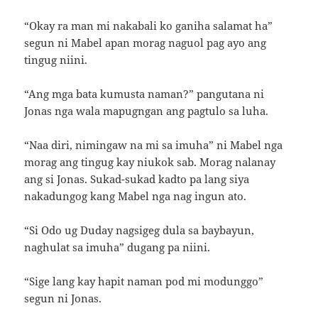
“Okay ra man mi nakabali ko ganiha salamat ha”
segun ni Mabel apan morag naguol pag ayo ang
tingug niini.
“Ang mga bata kumusta naman?” pangutana ni
Jonas nga wala mapugngan ang pagtulo sa luha.
“Naa diri, nimingaw na mi sa imuha” ni Mabel nga
morag ang tingug kay niukok sab. Morag nalanay
ang si Jonas. Sukad-sukad kadto pa lang siya
nakadungog kang Mabel nga nag ingun ato.
“Si Odo ug Duday nagsigeg dula sa baybayun,
naghulat sa imuha” dugang pa niini.
“Sige lang kay hapit naman pod mi modunggo”
segun ni Jonas.