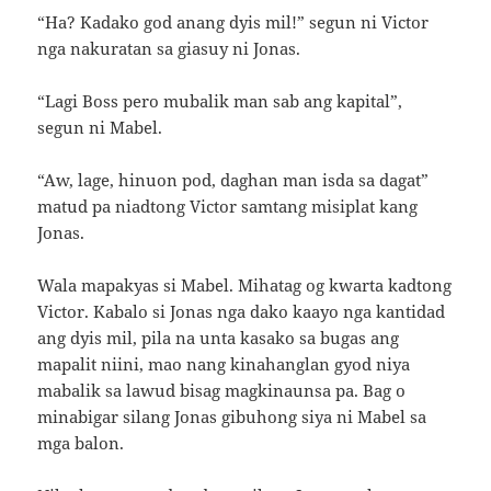
“Ha? Kadako god anang dyis mil!” segun ni Victor
nga nakuratan sa giasuy ni Jonas.
“Lagi Boss pero mubalik man sab ang kapital”,
segun ni Mabel.
“Aw, lage, hinuon pod, daghan man isda sa dagat”
matud pa niadtong Victor samtang misiplat kang
Jonas.
Wala mapakyas si Mabel. Mihatag og kwarta kadtong
Victor. Kabalo si Jonas nga dako kaayo nga kantidad
ang dyis mil, pila na unta kasako sa bugas ang
mapalit niini, mao nang kinahanglan gyod niya
mabalik sa lawud bisag magkinaunsa pa. Bag o
minabigar silang Jonas gibuhong siya ni Mabel sa
mga balon.