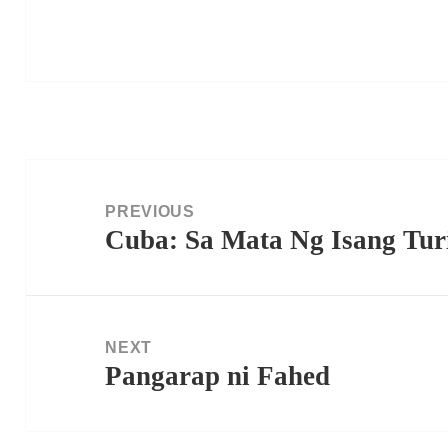
Post
navigation
PREVIOUS
Cuba: Sa Mata Ng Isang Tur
Previous
post:
NEXT
Pangarap ni Fahed
Next
post: