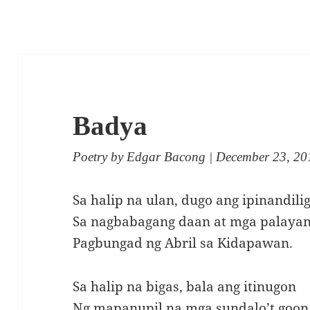
Badya
Poetry
by
Edgar Bacong
| December 23, 20
Sa halip na ulan, dugo ang ipinandili
Sa nagbabagang daan at mga palaya
Pagbungad ng Abril sa Kidapawan.
Sa halip na bigas, bala ang itinugon
Ng mapanupil na mga sundalo’t goon