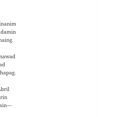
tinanim
mdamin
aing.
ginawad
wad
 hapag.
bril
rin
tain—