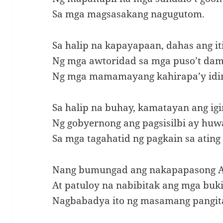
Sa mga magsasakang nagugutom.
Sa halip na kapayapaan, dahas ang i
Ng mga awtoridad sa mga puso’t da
Ng mga mamamayang kahirapa’y idin
Sa halip na buhay, kamatayan ang i
Ng gobyernong ang pagsisilbi ay hu
Sa mga tagahatid ng pagkain sa ating
Nang bumungad ang nakapapasong A
At patuloy na nabibitak ang mga buki
Nagbabadya ito ng masamang pangi