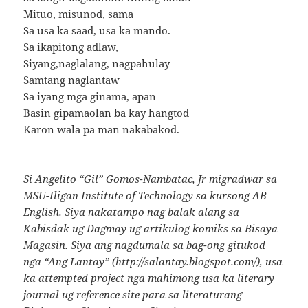
Mituo, misunod, sama
Sa usa ka saad, usa ka mando.
Sa ikapitong adlaw,
Siyang,naglalang, nagpahulay
Samtang naglantaw
Sa iyang mga ginama, apan
Basin gipamaolan ba kay hangtod
Karon wala pa man nakabakod.
—
Si Angelito “Gil” Gomos-Nambatac, Jr migradwar sa
MSU-Iligan Institute of Technology sa kursong AB
English. Siya nakatampo nag balak alang sa
Kabisdak ug Dagmay ug artikulog komiks sa Bisaya
Magasin. Siya ang nagdumala sa bag-ong gitukod
nga “Ang Lantay” (http://salantay.blogspot.com/), usa
ka attempted project nga mahimong usa ka literary
journal ug reference site para sa literaturang