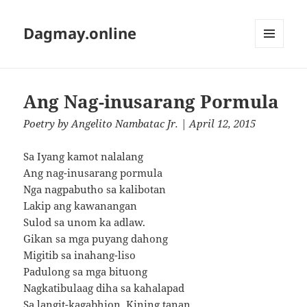
Dagmay.online
MENU
AND
WIDGETS
Ang Nag-inusarang Pormula
Poetry
by
Angelito Nambatac Jr.
| April 12, 2015
Sa Iyang kamot nalalang
Ang nag-inusarang pormula
Nga nagpabutho sa kalibotan
Lakip ang kawanangan
Sulod sa unom ka adlaw.
Gikan sa mga puyang dahong
Migitib sa inahang-liso
Padulong sa mga bituong
Nagkatibulaag diha sa kahalapad
Sa langit-kagabhion. Kining tanan