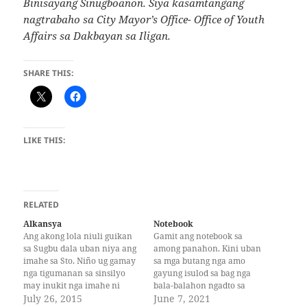
Binisayang Sinugboanon. Siya kasamtangang
nagtrabaho sa City Mayor’s Office- Office of Youth
Affairs sa Dakbayan sa Iligan.
SHARE THIS:
LIKE THIS:
RELATED
Alkansya
Notebook
Ang akong lola niuli guikan
Gamit ang notebook sa
sa Sugbu dala uban niya ang
among panahon. Kini uban
imahe sa Sto. Niño ug gamay
sa mga butang nga amo
nga tigumanan sa sinsilyo
gayung isulod sa bag nga
may inukit nga imahe ni
bala-balahon ngadto sa
Buda. Matag adlaw ginsudlan
July 26, 2015
eskwelahan ug pauli.
June 7, 2021