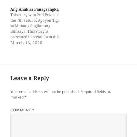
niya ug sinsilyo ang gamay
Makahinumdom ko nga init-
nga Buda ug nagaugbok ug
init pa ang akong notebook
Ang Anak sa Panagsangka
kandila sa Niño tapos niya
sa akong una nga subject
This story won 2nd Prize at
mangaliya. Ug kada adlaw
human sa matag buntag nga
the 7th Satur P. Apoyon Tigi
siya…
pagpanghinlo.Tungod kadto
sa Mubong Sugilanong
sa pagdap-ig sa balonan nga
Binisaya. This story is
nagkupot…
presented in serial form this
March 2026. I. Ang Pagsugod
March 16, 2026
sa Kasakit Ang akong
pagkabata nagsugod sa
kalayo ug kasaba. Digos, sa
akong panumduman, usa ka
lungsod nga init kaayo
bisan…
Leave a Reply
Your email address will not be published.
Required fields are
marked
*
COMMENT
*