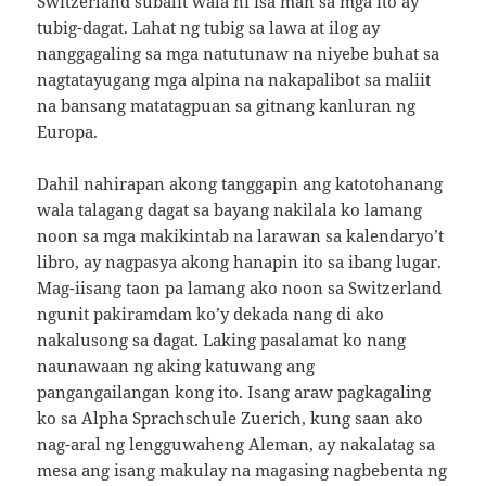
Switzerland subalit wala ni isa man sa mga ito ay
tubig-dagat. Lahat ng tubig sa lawa at ilog ay
nanggagaling sa mga natutunaw na niyebe buhat sa
nagtatayugang mga alpina na nakapalibot sa maliit
na bansang matatagpuan sa gitnang kanluran ng
Europa.
Dahil nahirapan akong tanggapin ang katotohanang
wala talagang dagat sa bayang nakilala ko lamang
noon sa mga makikintab na larawan sa kalendaryo’t
libro, ay nagpasya akong hanapin ito sa ibang lugar.
Mag-iisang taon pa lamang ako noon sa Switzerland
ngunit pakiramdam ko’y dekada nang di ako
nakalusong sa dagat. Laking pasalamat ko nang
naunawaan ng aking katuwang ang
pangangailangan kong ito. Isang araw pagkagaling
ko sa Alpha Sprachschule Zuerich, kung saan ako
nag-aral ng lengguwaheng Aleman, ay nakalatag sa
mesa ang isang makulay na magasing nagbebenta ng