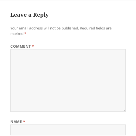
paglipas ng panahon ay
kaunti na lang ang natirang
Mawe at naging kuwentong
Leave a Reply
bayan…
Your email address will not be published.
Required fields are
marked
*
COMMENT
*
NAME
*