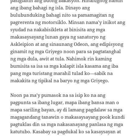
pasiglahin ang buong bakasyon. Hinalughog namin
ang ibang bahagi ng isla. Dinayo ang
bulubunduking bahagi nito sa pamamagitan ng
pagrerenta ng motorsiklo. Minsan nama’y inikot ang
syudad na nakabisikleta at binisita ang mga
makasaysayang lunan gaya ng sanatoryo ng
Askleipion at ang sinaunang Odeon, ang edipisyong
ginamit ng mga Griyego noon para sa pagtatanghal
ng mga dula, awit at tula. Nahimok rin kaming
bumisita sa isa sa mga kalapit isla kasama ang iba
pang mga turistang marahil tulad ko—sabik na
makakita ng tipikal na baryo ng mga Griyego.
Noon pa ma’y pumasok na sa isip ko na ang
pagpunta sa ibang lugar, mapa ibang bansa man o
mapa sariling bayan, ay di lamang pagdalaw sa mga
magagandang tanawin o makasaysayang pook kundi
pagtuklas din sa mga nakasanayang panlasa ng mga
katutubo. Kasabay sa pagdukal ko sa kasaysayan at