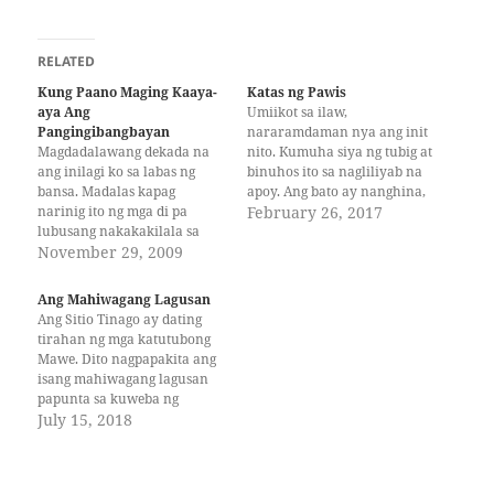
RELATED
Kung Paano Maging Kaaya-
Katas ng Pawis
aya Ang
Umiikot sa ilaw,
Pangingibangbayan
nararamdaman nya ang init
Magdadalawang dekada na
nito. Kumuha siya ng tubig at
ang inilagi ko sa labas ng
binuhos ito sa nagliliyab na
bansa. Madalas kapag
apoy. Ang bato ay nanghina,
narinig ito ng mga di pa
napolbo, naging abo at usok
February 26, 2017
lubusang nakakakilala sa
sa sanlibutan. Saksi ang
akin ay kaagad silang
November 29, 2009
kawayan. Malapista ang
maghihinuha na mayaman
saya. Amoy pasko na ang
na ako. Kumbaga, sinusukat
kapaligiran. Sisig, ibang
Ang Mahiwagang Lagusan
nila ang naipon kong
klaseng maanghang na
Ang Sitio Tinago ay dating
Swissfrancs sa tagal ng
pagkain na nanunuot sa…
tirahan ng mga katutubong
paninirahan ko sa
Mawe. Dito nagpapakita ang
Switzerland. Sa simula,
isang mahiwagang lagusan
naaasiwa ako sa pahayag…
papunta sa kuweba ng
paraiso na iilan lang ang
July 15, 2018
nakakapunta. Nagbubukas
ito tuwing nagiging kulay
dugo ang araw. Subalit sa