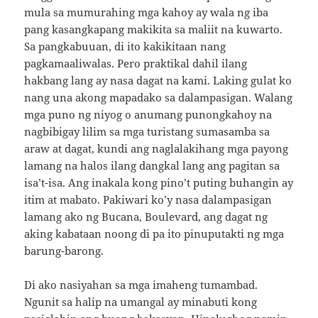
mula sa mumurahing mga kahoy ay wala ng iba
pang kasangkapang makikita sa maliit na kuwarto.
Sa pangkabuuan, di ito kakikitaan nang
pagkamaaliwalas. Pero praktikal dahil ilang
hakbang lang ay nasa dagat na kami. Laking gulat ko
nang una akong mapadako sa dalampasigan. Walang
mga puno ng niyog o anumang punongkahoy na
nagbibigay lilim sa mga turistang sumasamba sa
araw at dagat, kundi ang naglalakihang mga payong
lamang na halos ilang dangkal lang ang pagitan sa
isa’t-isa. Ang inakala kong pino’t puting buhangin ay
itim at mabato. Pakiwari ko’y nasa dalampasigan
lamang ako ng Bucana, Boulevard, ang dagat ng
aking kabataan noong di pa ito pinuputakti ng mga
barung-barong.
Di ako nasiyahan sa mga imaheng tumambad.
Ngunit sa halip na umangal ay minabuti kong