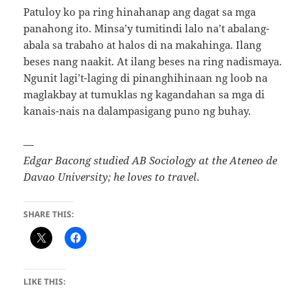
Patuloy ko pa ring hinahanap ang dagat sa mga
panahong ito. Minsa’y tumitindi lalo na’t abalang-
abala sa trabaho at halos di na makahinga. Ilang
beses nang naakit. At ilang beses na ring nadismaya.
Ngunit lagi’t-laging di pinanghihinaan ng loob na
maglakbay at tumuklas ng kagandahan sa mga di
kanais-nais na dalampasigang puno ng buhay.
—
Edgar Bacong studied AB Sociology at the Ateneo de
Davao University; he loves to travel
.
SHARE THIS:
LIKE THIS: