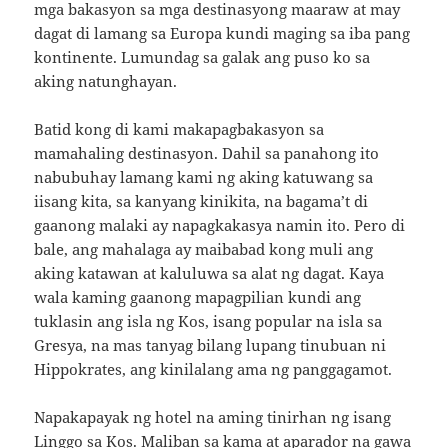
mga bakasyon sa mga destinasyong maaraw at may
dagat di lamang sa Europa kundi maging sa iba pang
kontinente. Lumundag sa galak ang puso ko sa
aking natunghayan.
Batid kong di kami makapagbakasyon sa
mamahaling destinasyon. Dahil sa panahong ito
nabubuhay lamang kami ng aking katuwang sa
iisang kita, sa kanyang kinikita, na bagama’t di
gaanong malaki ay napagkakasya namin ito. Pero di
bale, ang mahalaga ay maibabad kong muli ang
aking katawan at kaluluwa sa alat ng dagat. Kaya
wala kaming gaanong mapagpilian kundi ang
tuklasin ang isla ng Kos, isang popular na isla sa
Gresya, na mas tanyag bilang lupang tinubuan ni
Hippokrates, ang kinilalang ama ng panggagamot.
Napakapayak ng hotel na aming tinirhan ng isang
Linggo sa Kos. Maliban sa kama at aparador na gawa