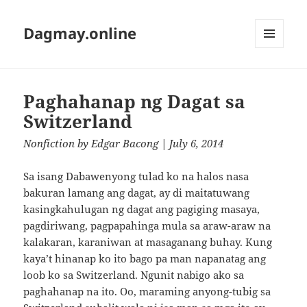
Dagmay.online
MENU
AND
WIDGETS
Paghahanap ng Dagat sa
Switzerland
Nonfiction
by
Edgar Bacong
| July 6, 2014
Sa isang Dabawenyong tulad ko na halos nasa
bakuran lamang ang dagat, ay di maitatuwang
kasingkahulugan ng dagat ang pagiging masaya,
pagdiriwang, pagpapahinga mula sa araw-araw na
kalakaran, karaniwan at masaganang buhay. Kung
kaya’t hinanap ko ito bago pa man napanatag ang
loob ko sa Switzerland. Ngunit nabigo ako sa
paghahanap na ito. Oo, maraming anyong-tubig sa