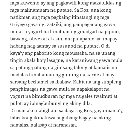
mga kuwento ay ang pagkawili kong makatuklas ng
mga malinamnam na putahe. Sa Kos, una kong
natikman ang mga pagkaing itinatangi ng mga
Griyego gaya ng tzatziki, ang pampaganang gawa
mula sa yogurt na hinaluan ng ginadgad na pipino,
bawang, olive oil at asin, na ipinapahid sa tinapay
habang nag-aantay sa susunod na putahe. O di
kaya’y ang paborito kong moussaka, na sa unang
tingin akala ko’y lasagne, na karaniwang gawa mula
sa patong-patong na ginisang talong at kamatis na
madalas hinahaluan ng giniling na karne at may
sarsang bechamel sa ibabaw. Kahit na ang simpleng
panghimagas na gawa mula sa napakalapot na
yogurt na binudburan ng mga nugales (walnut) at
pulot, ay ipinagbubunyi ng aking dila.
Di man ako nabighani sa dagat ng Kos, gayunpama’y,
labis kong ikinatuwa ang ibang bagay na aking
namalas, nalasap at naranasan.