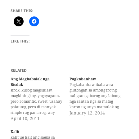
SHARE THIS:
LIKE THIS:
RELATED
Ang Magbabalak nga
Pagkabanhaw
Bisdak
Pagkabanhaw ibabaw sa
sirok, kusog magsiniaw,
gilubngan sa among iro’ng
magkiningkoy. yagayagaon.
naligsan gabarog ang labong
pero romantic, sweet. usahay
nga santan nga sa matag
palautog, pero di manyak.
karon ug unya mamulak og
simple rag pamarog. way
alibangbang. usa ka hangyo
January 12, 2014
daghang arte. anad nag
April 10, 2011
kon mahimo ayaw intawon
kinawboy. murag tambay.
putla ang mga gasiwagkang
Pero ayg kumpyansa, ayg
nga sanga sa punoan diha sa
Kalit
patakag bahakhak, ayg
imong tugkaran kay di lang
kalit ug hait ang sagpa sa