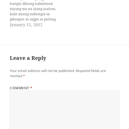
patuyag katawa kay
ang mga langgam ang
hangin dihang nabalitaan
malumos unya ka sa
nanginahangla’g
niyang wa na iyang inahan.
gilawmon sa iyang pasiaw,
kabatogan…
kalit siyang nabungol sa
maanod unya ka sa kakusog
gikusgon sa sagpa sa pulong,
sa sulog sa…
sa kahapdos nga karon pa
January 15, 2012
niya sukad nahinagbo, sa
syagit nga gapakahilom sulod
sa iyang dughan. bug-at ang
dag-om sa iyang huna-huna.
may gibug-aton kini nga di…
Leave a Reply
Your email address will not be published.
Required fields are
marked
*
COMMENT
*