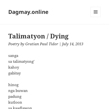
Dagmay.online
MENU
AND
WIDGETS
Talimatyon / Dying
Poetry
by
Gratian Paul Tidor
| July 14, 2013
sanga
sa talimatyong’
kahoy
gabitay
hinog
nga buwan
padung
kutloon
sa kaadlawon