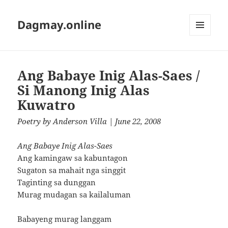
Dagmay.online
MENU
AND
WIDGETS
Ang Babaye Inig Alas-Saes /
Si Manong Inig Alas
Kuwatro
Poetry
by
Anderson Villa
| June 22, 2008
Ang Babaye Inig Alas-Saes
Ang kamingaw sa kabuntagon
Sugaton sa mahait nga singgit
Taginting sa dunggan
Murag mudagan sa kailaluman
Babayeng murag langgam