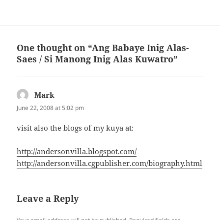
intawn Dayon kuhaa ang
muta Sa iring ug inusnos sa
imong mga mata, Paabota,
paniid sa kasikas o palak-
palak Kay sa…
One thought on “Ang Babaye Inig Alas-
Saes / Si Manong Inig Alas Kuwatro”
Mark
says:
June 22, 2008 at 5:02 pm
visit also the blogs of my kuya at:
http://andersonvilla.blogspot.com/
http://andersonvilla.cgpublisher.com/biography.html
Leave a Reply