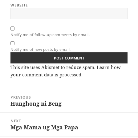
WEBSITE
Notify me of follow-up comments by email.
Notify me of new posts by email.
This site uses Akismet to reduce spam.
Learn how
your comment data is processed.
Post
PREVIOUS
navigation
Hunghong ni Beng
Previous
post:
NEXT
Mga Mama ug Mga Papa
Next
post: