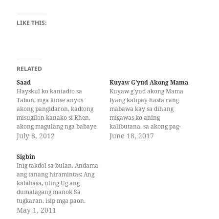
LIKE THIS:
RELATED
Saad
Kuyaw G'yud Akong Mama
Hayskul ko kaniadto sa
Kuyaw g'yud akong Mama
Tabon, mga kinse anyos
Iyang kalipay hasta rang
akong pangidaron, kadtong
mabawa kay sa dihang
misugilon kanako si Rhen,
migawas ko aning
akong magulang nga babaye
kalibutana, sa akong pag-
ug usa ka nars, bahin sa
July 8, 2012
"owah, owah", perti na
June 18, 2017
iyang suod nga higala nga si
niyang himuota Kuyaw g'yud
Sam, usa pod ka nars.
akong Mama kaniadtong ako
Sigbin
Klasmet sila sugod sa
gamay pa, gitun-an ko
Inig takdol sa bulan, Andama
elementarya, hayskul ug
niyang mulakaw. Apan
ang tanang hiramintas: Ang
ingon man hangtod sa
karon, di ko palaagon.
kalabasa, uling Ug ang
kolehiyo. Saksi akong…
Hahay si Mama… Kuyaw
dumalagang manok Sa
g'yud akong Mama Kay
tugkaran, isip mga paon.
ku'n…
Unya ayaw kukatulog, Likayi
May 1, 2011
ang pagduka O katapol ba