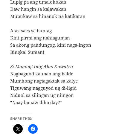
Lupig pa ang umalohokan
Daw hangin sa kalawakan
Mupukaw sa hinanok na katikaran
Alas-saes sa buntag
Kini pirmi ang nahiaguman
Sa akong pandungog, kini naga-ingon
Bingka! Suman!
Si Manong Inig Alas Kuwatro
Nagbaguod kauban ang balde
Mumhong nagtagaktak sa kalye
Tiguwang nagguyod ug di-ligid
Niduol sa silingan ug niingon
“Naay lamaw diha day?”
SHARE THIS: