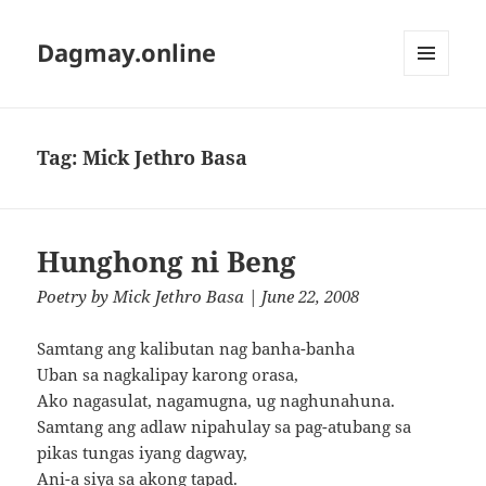
Dagmay.online
MENU
AND
WIDGETS
Tag:
Mick Jethro Basa
Hunghong ni Beng
Poetry
by
Mick Jethro Basa
| June 22, 2008
Samtang ang kalibutan nag banha-banha
Uban sa nagkalipay karong orasa,
Ako nagasulat, nagamugna, ug naghunahuna.
Samtang ang adlaw nipahulay sa pag-atubang sa
pikas tungas iyang dagway,
Ani-a siya sa akong tapad.