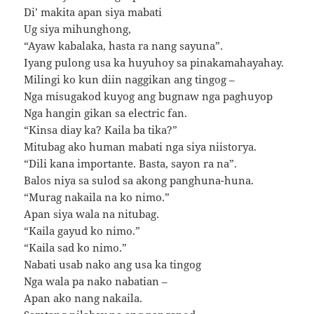
Di’ makita apan siya mabati
Ug siya mihunghong,
“Ayaw kabalaka, hasta ra nang sayuna”.
Iyang pulong usa ka huyuhoy sa pinakamahayahay.
Milingi ko kun diin naggikan ang tingog –
Nga misugakod kuyog ang bugnaw nga paghuyop
Nga hangin gikan sa electric fan.
“Kinsa diay ka? Kaila ba tika?”
Mitubag ako human mabati nga siya niistorya.
“Dili kana importante. Basta, sayon ra na”.
Balos niya sa sulod sa akong panghuna-huna.
“Murag nakaila na ko nimo.”
Apan siya wala na nitubag.
“Kaila gayud ko nimo.”
“Kaila sad ko nimo.”
Nabati usab nako ang usa ka tingog
Nga wala pa nako nabatian –
Apan ako nang nakaila.