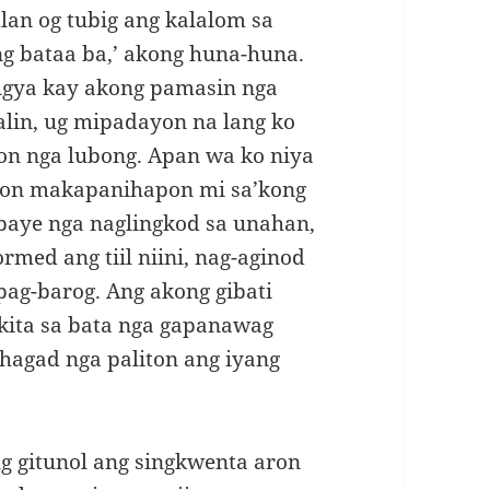
lan og tubig ang kalalom sa
ing bataa ba,’ akong huna-huna.
ligya kay akong pamasin nga
halin, ug mipadayon na lang ko
on nga lubong. Apan wa ko niya
 aron makapanihapon mi sa’kong
baye nga naglingkod sa unahan,
rmed ang tiil niini, nag-aginod
pag-barog. Ang akong gibati
kita sa bata nga gapanawag
ihagad nga paliton ang iyang
g gitunol ang singkwenta aron