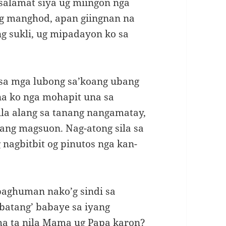
asalamat siya ug miingon nga
ng manghod, apan giingnan na
ang sukli, ug mipadayon ko sa
sa mga lubong sa’koang ubang
na ko nga mohapit una sa
la alang sa tanang nangamatay,
ang magsuon. Nag-atong sila sa
nagbitbit og pinutos nga kan-
 paghuman nako’g sindi sa
batang’ babaye sa iyang
ha ta nila Mama ug Papa karon?