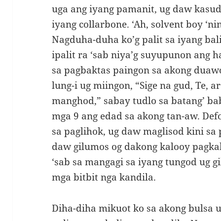
uga ang iyang pamanit, ug daw kasud
iyang collarbone. ‘Ah, solvent boy ‘n
Nagduha-duha ko’g palit sa iyang ba
ipalit ra ‘sab niya’g suyupunon ang 
sa pagbaktas paingon sa akong duaw
lung-i ug miingon, “Sige na gud, Te,
manghod,” sabay tudlo sa batang’ ba
mga 9 ang edad sa akong tan-aw. Defo
sa paglihok, ug daw maglisod kini sa 
daw gilumos og dakong kalooy pagka
‘sab sa mangagi sa iyang tungod ug g
mga bitbit nga kandila.
Diha-diha mikuot ko sa akong bulsa u