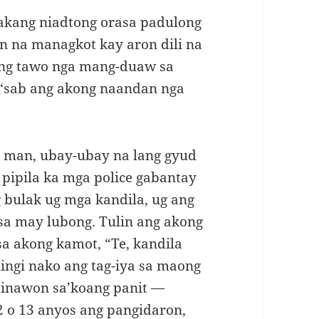
akang niadtong orasa padulong
n na managkot kay aron dili na
ang tawo nga mang-duaw sa
 ‘sab ang akong naandan nga
d man, ubay-ubay na lang gyud
pipila ka mga police gabantay
g bulak ug mga kandila, ug ang
sa may lubong. Tulin ang akong
a akong kamot, “Te, kandila
ilingi nako ang tag-iya sa maong
inawon sa’koang panit —
2 o 13 anyos ang pangidaron,