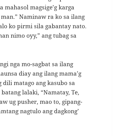
 ka mahasol magsige’g karga
 man.” Naminaw ra ko sa ilang
alo ko pirmi sila gabantay nato.
man nimo oyy,” ang tubag sa
gi nga mo-sagbat sa ilang
naunsa diay ang ilang mama’g
 dili matago ang kasubo sa
batang lalaki, “Namatay, Te,
daw ug pusher, mao to, gipang-
samtang nagtulo ang dagkong’