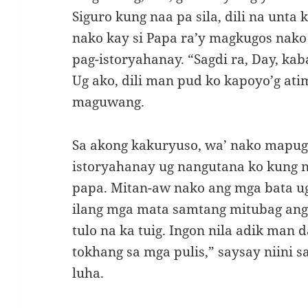
Siguro kung naa pa sila, dili na unta
nako kay si Papa ra’y magkugos nako
pag-istoryahanay. “Sagdi ra, Day, kab
Ug ako, dili man pud ko kapoyo’g ati
maguwang.
Sa akong kakuryuso, wa’ nako mapugn
istoryahanay ug nangutana ko kung 
papa. Mitan-aw nako ang mga bata ug
ilang mga mata samtang mitubag ang 
tulo na ka tuig. Ingon nila adik man 
tokhang sa mga pulis,” saysay niini 
luha.