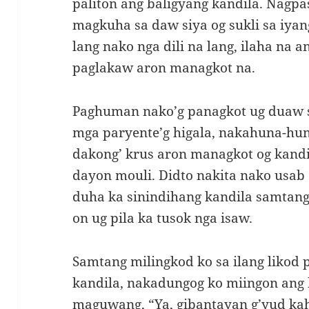
paliton ang baligyang kandila. Nagp
magkuha sa daw siya og sukli sa iya
lang nako nga dili na lang, ilaha na 
paglakaw aron managkot na.
Paghuman nako’g panagkot ug duaw 
mga paryente’g higala, nakahuna-hu
dakong’ krus aron managkot og kandi
dayon mouli. Didto nakita nako usab 
duha ka sinindihang kandila samtang 
on ug pila ka tusok nga isaw.
Samtang milingkod ko sa ilang likod
kandila, nakadungog ko miingon ang 
maguwang, “Ya, gibantayan g’yud ka