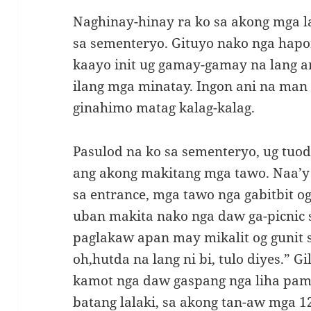
Naghinay-hinay ra ko sa akong mga l
sa sementeryo. Gituyo nako nga hapo
kaayo init ug gamay-gamay na lang 
ilang mga minatay. Ingon ani na man
ginahimo matag kalag-kalag.
Pasulod na ko sa sementeryo, ug tuo
ang akong makitang mga tawo. Naa’y 
sa entrance, mga tawo nga gabitbit o
uban makita nako nga daw ga-picnic 
paglakaw apan may mikalit og gunit s
oh,hutda na lang ni bi, tulo diyes.” G
kamot nga daw gaspang nga liha pam
batang lalaki, sa akong tan-aw mga 1