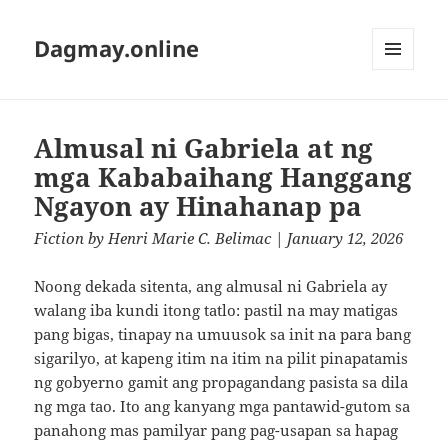
Dagmay.online
MENU
AND
WIDGETS
Almusal ni Gabriela at ng
mga Kababaihang Hanggang
Ngayon ay Hinahanap pa
Fiction
by
Henri Marie C. Belimac
| January 12, 2026
Noong dekada sitenta, ang almusal ni Gabriela ay
walang iba kundi itong tatlo: pastil na may matigas
pang bigas, tinapay na umuusok sa init na para bang
sigarilyo, at kapeng itim na itim na pilit pinapatamis
ng gobyerno gamit ang propagandang pasista sa dila
ng mga tao. Ito ang kanyang mga pantawid-gutom sa
panahong mas pamilyar pang pag-usapan sa hapag