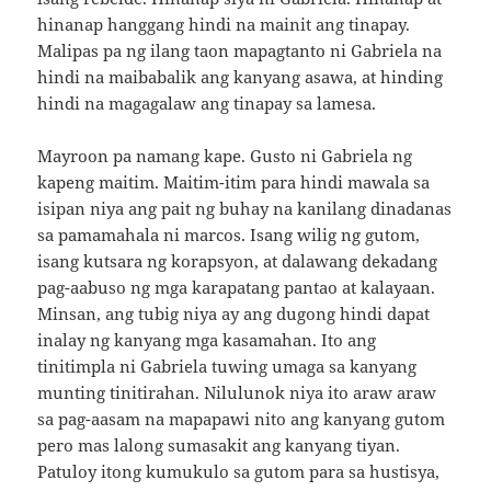
hinanap hanggang hindi na mainit ang tinapay.
Malipas pa ng ilang taon mapagtanto ni Gabriela na
hindi na maibabalik ang kanyang asawa, at hinding
hindi na magagalaw ang tinapay sa lamesa.
Mayroon pa namang kape. Gusto ni Gabriela ng
kapeng maitim. Maitim-itim para hindi mawala sa
isipan niya ang pait ng buhay na kanilang dinadanas
sa pamamahala ni marcos. Isang wilig ng gutom,
isang kutsara ng korapsyon, at dalawang dekadang
pag-aabuso ng mga karapatang pantao at kalayaan.
Minsan, ang tubig niya ay ang dugong hindi dapat
inalay ng kanyang mga kasamahan. Ito ang
tinitimpla ni Gabriela tuwing umaga sa kanyang
munting tinitirahan. Nilulunok niya ito araw araw
sa pag-aasam na mapapawi nito ang kanyang gutom
pero mas lalong sumasakit ang kanyang tiyan.
Patuloy itong kumukulo sa gutom para sa hustisya,