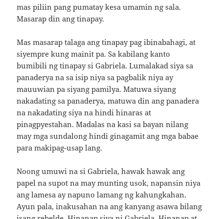
mas piliin pang pumatay kesa umamin ng sala.
Masarap din ang tinapay.
Mas masarap talaga ang tinapay pag ibinabahagi, at
siyempre kung mainit pa. Sa kabilang kanto
bumibili ng tinapay si Gabriela. Lumalakad siya sa
panaderya na sa isip niya sa pagbalik niya ay
mauuwian pa siyang pamilya. Matuwa siyang
nakadating sa panaderya, matuwa din ang panadera
na nakadating siya na hindi hinaras at
pinagpyestahan. Madalas na kasi sa bayan nilang
may mga sundalong hindi ginagamit ang mga babae
para makipag-usap lang.
Noong umuwi na si Gabriela, hawak hawak ang
papel na supot na may munting usok, napansin niya
ang lamesa ay napuno lamang ng kahungkahan.
Ayun pala, inakusahan na ang kanyang asawa bilang
isang rebelde. Hinanap siya ni Gabriela. Hinanap at