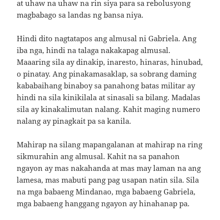
at uhaw na uhaw na rin siya para sa rebolusyong
magbabago sa landas ng bansa niya.
Hindi dito nagtatapos ang almusal ni Gabriela. Ang
iba nga, hindi na talaga nakakapag almusal.
Maaaring sila ay dinakip, inaresto, hinaras, hinubad,
o pinatay. Ang pinakamasaklap, sa sobrang daming
kababaihang binaboy sa panahong batas militar ay
hindi na sila kinikilala at sinasali sa bilang. Madalas
sila ay kinakalimutan nalang. Kahit maging numero
nalang ay pinagkait pa sa kanila.
Mahirap na silang mapangalanan at mahirap na ring
sikmurahin ang almusal. Kahit na sa panahon
ngayon ay mas nakahanda at mas may laman na ang
lamesa, mas mabuti pang pag usapan natin sila. Sila
na mga babaeng Mindanao, mga babaeng Gabriela,
mga babaeng hanggang ngayon ay hinahanap pa.