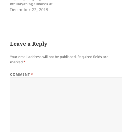
kinulayan ng alikabok at
dumi ng insekto, at
December 22, 2019
pagkatapos, dahan-dahan
niyang yayakapin ng
mahigpit na mahigpit ang
unan, pagdidikitin ang
kaliwa at kanang paa, at saka
bubuntung-hininga. Alam
Leave a Reply
niya sa sariling hindi…
Your email address will not be published.
Required fields are
marked
*
COMMENT
*