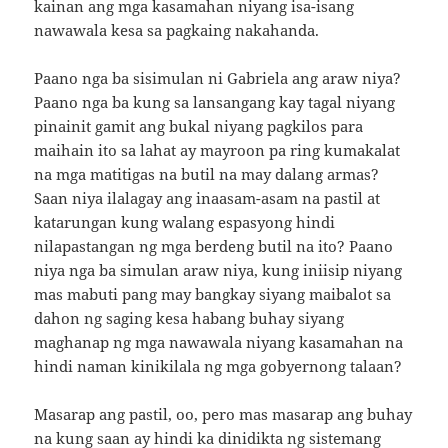
kainan ang mga kasamahan niyang isa-isang
nawawala kesa sa pagkaing nakahanda.
Paano nga ba sisimulan ni Gabriela ang araw niya?
Paano nga ba kung sa lansangang kay tagal niyang
pinainit gamit ang bukal niyang pagkilos para
maihain ito sa lahat ay mayroon pa ring kumakalat
na mga matitigas na butil na may dalang armas?
Saan niya ilalagay ang inaasam-asam na pastil at
katarungan kung walang espasyong hindi
nilapastangan ng mga berdeng butil na ito? Paano
niya nga ba simulan araw niya, kung iniisip niyang
mas mabuti pang may bangkay siyang maibalot sa
dahon ng saging kesa habang buhay siyang
maghanap ng mga nawawala niyang kasamahan na
hindi naman kinikilala ng mga gobyernong talaan?
Masarap ang pastil, oo, pero mas masarap ang buhay
na kung saan ay hindi ka dinidikta ng sistemang