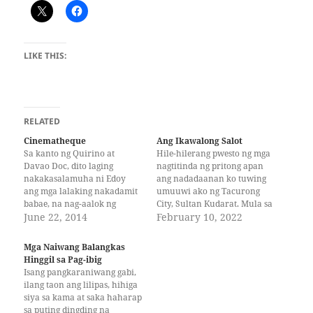
LIKE THIS:
RELATED
Cinematheque
Ang Ikawalong Salot
Sa kanto ng Quirino at
Hile-hilerang pwesto ng mga
Davao Doc, dito laging
nagtitinda ng pritong apan
nakakasalamuha ni Edoy
ang nadadaanan ko tuwing
ang mga lalaking nakadamit
umuuwi ako ng Tacurong
babae, na nag-aalok ng
City, Sultan Kudarat. Mula sa
panandaliang aliw. Gabi-gabi
June 22, 2014
labasan ng General Santos
February 10, 2022
ay ganito, gabi-gabi rin
City hanggang sa bukana ng
siyang tumatanggi. Dito kung
Polomolok, South Cotabato,
Mga Naiwang Balangkas
saan gabi-gabi din siyang
mababanaag sa gilid ng daan
Hinggil sa Pag-ibig
pinaglalaruan ng kanyang
ang makukulay na payong
Isang pangkaraniwang gabi,
damdamin at kunsensya
ng mga tindera. Nakagawian
ilang taon ang lilipas, hihiga
dahil ang pagtanggi ang isa
ko nang bumili sa…
siya sa kama at saka haharap
sa mga pinakamahirap na…
sa puting dingding na