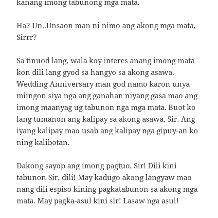
kanang imong tabunong mga mata.
Ha? Un..Unsaon man ni nimo ang akong mga mata,
Sirrr?
Sa tinuod lang, wala koy interes anang imong mata
kon dili lang gyod sa hangyo sa akong asawa.
Wedding Anniversary man god namo karon unya
miingon siya nga ang ganahan niyang gasa mao ang
imong maanyag ug tabunon nga mga mata. Buot ko
lang tumanon ang kalipay sa akong asawa, Sir. Ang
iyang kalipay mao usab ang kalipay nga gipuy-an ko
ning kalibotan.
Dakong sayop ang imong pagtuo, Sir! Dili kini
tabunon Sir, dili! May kadugo akong langyaw mao
nang dili espiso kining pagkatabunon sa akong mga
mata. May pagka-asul kini sir! Lasaw nga asul!