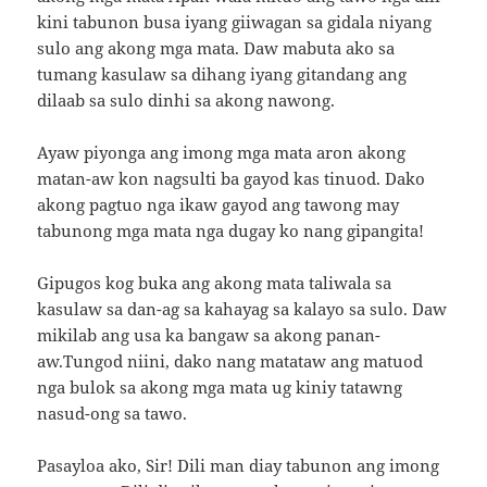
kini tabunon busa iyang giiwagan sa gidala niyang
sulo ang akong mga mata. Daw mabuta ako sa
tumang kasulaw sa dihang iyang gitandang ang
dilaab sa sulo dinhi sa akong nawong.
Ayaw piyonga ang imong mga mata aron akong
matan-aw kon nagsulti ba gayod kas tinuod. Dako
akong pagtuo nga ikaw gayod ang tawong may
tabunong mga mata nga dugay ko nang gipangita!
Gipugos kog buka ang akong mata taliwala sa
kasulaw sa dan-ag sa kahayag sa kalayo sa sulo. Daw
mikilab ang usa ka bangaw sa akong panan-
aw.Tungod niini, dako nang matataw ang matuod
nga bulok sa akong mga mata ug kiniy tatawng
nasud-ong sa tawo.
Pasayloa ako, Sir! Dili man diay tabunon ang imong