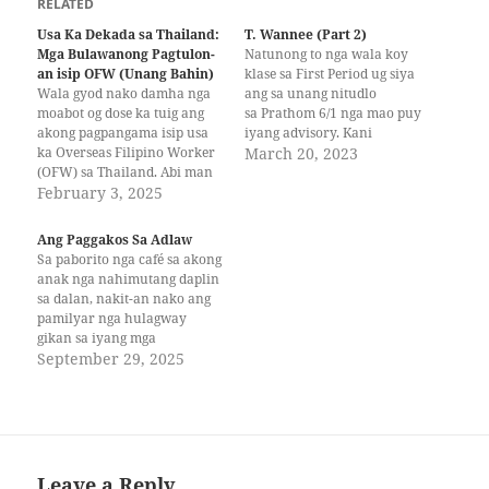
RELATED
Usa Ka Dekada sa Thailand:
T. Wannee (Part 2)
Mga Bulawanong Pagtulon-
Natunong to nga wala koy
an isip OFW (Unang Bahin)
klase sa First Period ug siya
Wala gyod nako damha nga
ang sa unang nitudlo
moabot og dose ka tuig ang
sa Prathom 6/1 nga mao puy
akong pagpangama isip usa
iyang advisory. Kani
ka Overseas Filipino Worker
diayng Prathom 5 ug 6 nga
March 20, 2023
(OFW) sa Thailand. Abi man
akong pagatudluan, adunay
god nako og usa ra ko katuig
February 3, 2025
lima ka seksyon matag grado.
dinhi ug mouli na dayon sa
Ug ang kada seksyon adunay
atua. Unsang hitaboa nga
35 ngadto sa 40 ka mga
Ang Paggakos Sa Adlaw
ang usa, napun-an man og
estudyante. Samtang gasulat
Sa paborito nga café sa akong
laing usa, hangtod nga…
og writing…
anak nga nahimutang daplin
sa dalan, nakit-an nako ang
pamilyar nga hulagway
gikan sa iyang mga
sugilanon. Milingkod ang
September 29, 2025
maong binuhat sa iyang
naandang dapit sa may
bintana, diin ang silaw sa
adlaw nagpasiga sa iyang
nawong, sama sa suga nga
nagpahiluna sa usa…
Leave a Reply