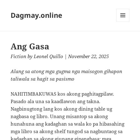
Dagmay.online
MENU
AND
WIDGETS
Ang Gasa
Fiction
by
Leonel Quillo
| November 22, 2025
Alang sa atong mga gugma nga maisogon gihapon
taliwala sa hagit sa pasismo
NAHITIMBAKUWAS kos akong paghitagpilaw.
Pasado ala una sa kaadlawon ang takna.
Nagbinugtong lang kos akong dining table ug
nagbasa og libro. Unang misantop sa akong
hunahuna ang kadaghan sa wala ko pa hibasahing
mga libro sa akong shelf tungod sa nagbuntaog sa
kadaghan sa akong giunang gipangbasa: mga