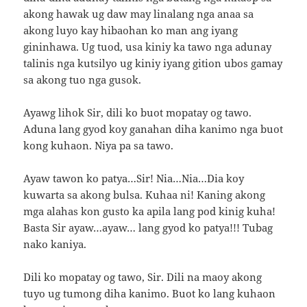
akong hawak ug daw may linalang nga anaa sa
akong luyo kay hibaohan ko man ang iyang
gininhawa. Ug tuod, usa kiniy ka tawo nga adunay
talinis nga kutsilyo ug kiniy iyang gition ubos gamay
sa akong tuo nga gusok.
Ayawg lihok Sir, dili ko buot mopatay og tawo.
Aduna lang gyod koy ganahan diha kanimo nga buot
kong kuhaon. Niya pa sa tawo.
Ayaw tawon ko patya…Sir! Nia…Nia…Dia koy
kuwarta sa akong bulsa. Kuhaa ni! Kaning akong
mga alahas kon gusto ka apila lang pod kinig kuha!
Basta Sir ayaw…ayaw… lang gyod ko patya!!! Tubag
nako kaniya.
Dili ko mopatay og tawo, Sir. Dili na maoy akong
tuyo ug tumong diha kanimo. Buot ko lang kuhaon