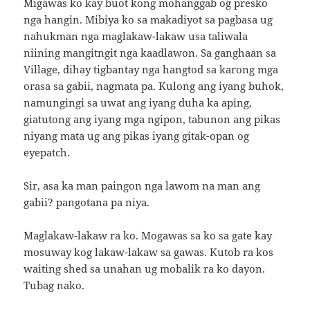
Migawas ko kay buot kong mohanggab og presko
nga hangin. Mibiya ko sa makadiyot sa pagbasa ug
nahukman nga maglakaw-lakaw usa taliwala
niining mangitngit nga kaadlawon. Sa ganghaan sa
Village, dihay tigbantay nga hangtod sa karong mga
orasa sa gabii, nagmata pa. Kulong ang iyang buhok,
namungingi sa uwat ang iyang duha ka aping,
giatutong ang iyang mga ngipon, tabunon ang pikas
niyang mata ug ang pikas iyang gitak-opan og
eyepatch.
Sir, asa ka man paingon nga lawom na man ang
gabii? pangotana pa niya.
Maglakaw-lakaw ra ko. Mogawas sa ko sa gate kay
mosuway kog lakaw-lakaw sa gawas. Kutob ra kos
waiting shed sa unahan ug mobalik ra ko dayon.
Tubag nako.