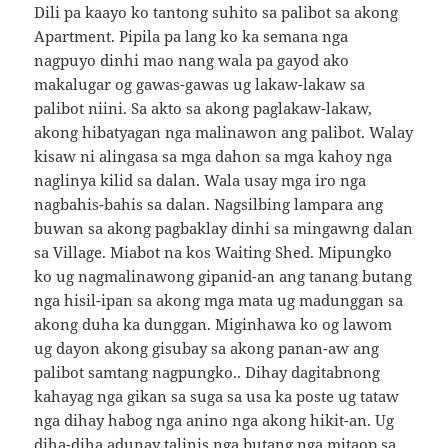
Dili pa kaayo ko tantong suhito sa palibot sa akong
Apartment. Pipila pa lang ko ka semana nga
nagpuyo dinhi mao nang wala pa gayod ako
makalugar og gawas-gawas ug lakaw-lakaw sa
palibot niini. Sa akto sa akong paglakaw-lakaw,
akong hibatyagan nga malinawon ang palibot. Walay
kisaw ni alingasa sa mga dahon sa mga kahoy nga
naglinya kilid sa dalan. Wala usay mga iro nga
nagbahis-bahis sa dalan. Nagsilbing lampara ang
buwan sa akong pagbaklay dinhi sa mingawng dalan
sa Village. Miabot na kos Waiting Shed. Mipungko
ko ug nagmalinawong gipanid-an ang tanang butang
nga hisil-ipan sa akong mga mata ug madunggan sa
akong duha ka dunggan. Miginhawa ko og lawom
ug dayon akong gisubay sa akong panan-aw ang
palibot samtang nagpungko.. Dihay dagitabnong
kahayag nga gikan sa suga sa usa ka poste ug tataw
nga dihay habog nga anino nga akong hikit-an. Ug
diha-diha adunay talinis nga butang nga mitaop sa