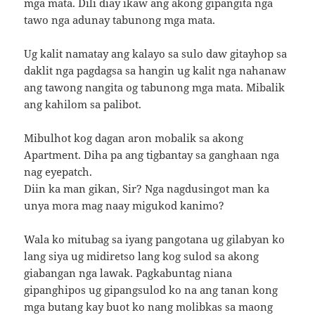
mga mata. Dili diay ikaw ang akong gipangita nga
tawo nga adunay tabunong mga mata.
Ug kalit namatay ang kalayo sa sulo daw gitayhop sa
daklit nga pagdagsa sa hangin ug kalit nga nahanaw
ang tawong nangita og tabunong mga mata. Mibalik
ang kahilom sa palibot.
Mibulhot kog dagan aron mobalik sa akong
Apartment. Diha pa ang tigbantay sa ganghaan nga
nag eyepatch.
Diin ka man gikan, Sir? Nga nagdusingot man ka
unya mora mag naay migukod kanimo?
Wala ko mitubag sa iyang pangotana ug gilabyan ko
lang siya ug midiretso lang kog sulod sa akong
giabangan nga lawak. Pagkabuntag niana
gipanghipos ug gipangsulod ko na ang tanan kong
mga butang kay buot ko nang molibkas sa maong