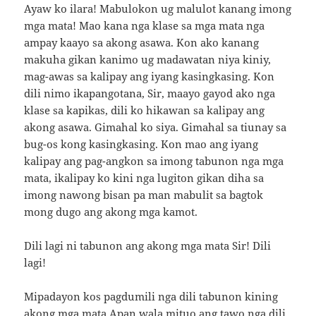
Ayaw ko ilara! Mabulokon ug malulot kanang imong
mga mata! Mao kana nga klase sa mga mata nga
ampay kaayo sa akong asawa. Kon ako kanang
makuha gikan kanimo ug madawatan niya kiniy,
mag-awas sa kalipay ang iyang kasingkasing. Kon
dili nimo ikapangotana, Sir, maayo gayod ako nga
klase sa kapikas, dili ko hikawan sa kalipay ang
akong asawa. Gimahal ko siya. Gimahal sa tiunay sa
bug-os kong kasingkasing. Kon mao ang iyang
kalipay ang pag-angkon sa imong tabunon nga mga
mata, ikalipay ko kini nga lugiton gikan diha sa
imong nawong bisan pa man mabulit sa bagtok
mong dugo ang akong mga kamot.
Dili lagi ni tabunon ang akong mga mata Sir! Dili
lagi!
Mipadayon kos pagdumili nga dili tabunon kining
akong mga mata Apan wala mituo ang tawo nga dili