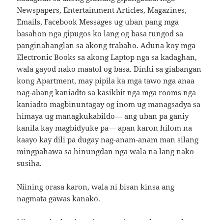
Newspapers, Entertainment Articles, Magazines,
Emails, Facebook Messages ug uban pang mga
basahon nga gipugos ko lang og basa tungod sa
panginahanglan sa akong trabaho. Aduna koy mga
Electronic Books sa akong Laptop nga sa kadaghan,
wala gayod nako maatol og basa. Dinhi sa giabangan
kong Apartment, may pipila ka mga tawo nga anaa
nag-abang kaniadto sa kasikbit nga mga rooms nga
kaniadto magbinuntagay og inom ug managsadya sa
himaya ug managkukabildo— ang uban pa ganiy
kanila kay magbidyuke pa— apan karon hilom na
kaayo kay dili pa dugay nag-anam-anam man silang
mingpahawa sa hinungdan nga wala na lang nako
susiha.
Niining orasa karon, wala ni bisan kinsa ang
nagmata gawas kanako.