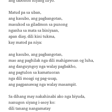
ang tabonon niyang liryo.
Matud pa sa uban,
ang kasubo, ang pagbangotan,
masukod sa giladmon sa punong
nganha sa mata sa biniyaan,
apan diay, dili kini tukma,
kay matod pa niya:
ang kasubo, ang pagbangotan,
mao ang paghilak nga dili mahigawsan og luha,
ang danguyngoy nga walay pagbakho,
ang pagtulon sa kamatuoran
nga dili moagi og pag-usap,
ang pagpanawag nga walay masampit.
Sa dihang may nakahinabi ako nga biyuda,
nanugon siyang i-asoy ko:
dili tanang nangamatay