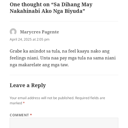
an kon diin sila naggikan—
One thought on “Sa Dihang May
didto sa layo…
Nakahinabi Ako Nga Biyuda”
Marycres Pagente
says:
April 24, 2025 at 2:05 pm
Grabe ka anindot sa tula, na feel kaayu nako ang
feelings niani. Unta naa pay mga tula na sama niani
nga makarelate ang mga taw.
Leave a Reply
Your email address will not be published.
Required fields are
marked
*
COMMENT
*