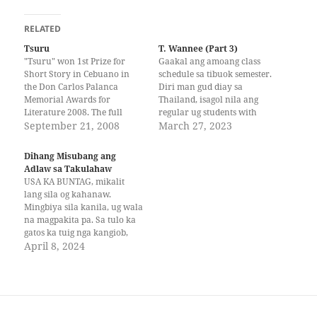
RELATED
Tsuru
T. Wannee (Part 3)
"Tsuru" won 1st Prize for
Gaakal ang amoang class
Short Story in Cebuano in
schedule sa tibuok semester.
the Don Carlos Palanca
Diri man gud diay sa
Memorial Awards for
Thailand, isagol nila ang
Literature 2008. The full
regular ug students with
story appeared in Bisaya
September 21, 2008
special needs. Ibutang ta,
March 27, 2023
Magazine. Kondili lang siya
naay tulo o lima ka
mahadlok sa mga Hapon,
estudyante nga special. Pun-
Dihang Misubang ang
hagbay rang mibalik si
an pa sa 35 ka regular unya
Adlaw sa Takulahaw
Peryang sa Zamboanga.
magdungan ni silag
USA KA BUNTAG, mikalit
Gilaayan na kaayo siya sa
salida — mora gyod kag
lang sila og kahanaw.
Malayal. Luwas lagi sila sa…
mayawaan. Naay magdagan-
Mingbiya sila kanila, ug wala
dagan libot…
na magpakita pa. Sa tulo ka
gatos ka tuig nga kangiob,
mikalit lamang sila og
April 8, 2024
panglayas. Walay
pupananghid, walay
pagpaila kining mga anino.
Gidungog nga kuno,
gipanawag na sila sa kahitas-