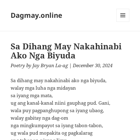
Dagmay.online
MENU
AND
WIDGETS
Sa Dihang May Nakahinabi
Ako Nga Biyuda
Poetry
by
Jay Bryan La-ag
| December 30, 2024
Sa dihang may nakahinabi ako nga biyuda,
walay mga luha nga midayan
sa iyang mga mata,
ug ang kanal-kanal niini gauphag pud. Gani,
wala puy pagpanghupong sa iyang ubaog,
walay gabitay nga dag-om
nga mingkumpayot sa iyang tabon-tabon,
ug wala pud mopakita og pagkalarag