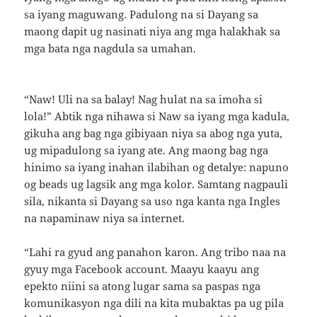
sa iyang maguwang. Padulong na si Dayang sa
maong dapit ug nasinati niya ang mga halakhak sa
mga bata nga nagdula sa umahan.
“Naw! Uli na sa balay! Nag hulat na sa imoha si
lola!” Abtik nga nihawa si Naw sa iyang mga kadula,
gikuha ang bag nga gibiyaan niya sa abog nga yuta,
ug mipadulong sa iyang ate. Ang maong bag nga
hinimo sa iyang inahan ilabihan og detalye: napuno
og beads ug lagsik ang mga kolor. Samtang nagpauli
sila, nikanta si Dayang sa uso nga kanta nga Ingles
na napaminaw niya sa internet.
“Lahi ra gyud ang panahon karon. Ang tribo naa na
gyuy mga Facebook account. Maayu kaayu ang
epekto niini sa atong lugar sama sa paspas nga
komunikasyon nga dili na kita mubaktas pa ug pila