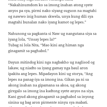
“Nakahinumdom ko sa imong inahan atong syete
anyos pa sya, pirmi nako siyang suguon na magtahi
og nawwo inig human skwela, unya kung dili sya
magtahi bunalan nako iyang kamot og lepes.”
Nahunong sa pagkanta si Naw ug nangutana siya sa
iyang lola, “Unsay lepes la?”
Tubag ni lola Nita, “Mao kini ang himan nga
ginagamit sa paghabol.”
Dayun mitindog kini nga nagbakho ug naglisod og
lakaw, ug niadto sa iyang gamay nga baul aron
ipakita ang lepes. Mipadayon kini ug storya, “Ang
lepes na panag-iya sa imong ina. Gikan pa ni sa
akong inahan na gipamana sa akoa, ug akong
giregalo sa imong ina kadtong syete anyos na siya.
Kani gyud akong ginagamit sa paghabol sa inyong
sinina ug bag aron pirmente ninyu sya mabati.