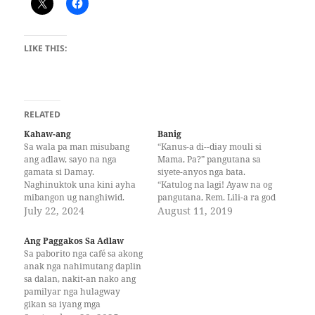
LIKE THIS:
RELATED
Kahaw-ang
Banig
Sa wala pa man misubang
“Kanus-a di--diay mouli si
ang adlaw, sayo na nga
Mama, Pa?” pangutana sa
gamata si Damay.
siyete-anyos nga bata.
Naghinuktok una kini ayha
“Katulog na lagi! Ayaw na og
mibangon ug nanghiwid.
pangutana, Rem. Lili-a ra god
Migawas kini sa gamayng
July 22, 2024
ang langit. Talagsaon na lang
August 11, 2019
payag nga may bungbong
kaayo moduaw ang ulan.
nga amakan ug mibati sa
Nag-problema nako. Unsaon
Ang Paggakos Sa Adlaw
gasang dala sa kabuntagon.
na lang ang atong
Sa paborito nga café sa akong
Mihapyod dayon sa iyang
kahumayan. Ako na lang
anak nga nahimutang daplin
panit ang hangin nga may
biya usa ang nag-atiman
sa dalan, nakit-an nako ang
dalang gabon — hinungdan…
ato.” tubag dala singhag…
pamilyar nga hulagway
gikan sa iyang mga