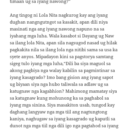
timaan ug sa iyang nawong?”
Ang tingog ni Lola Nita nagkurog kay ang iyang
dughan nangngutngot sa kasakit, apan dili niya
masinati nga ang iyang nawong napuno na sa
iyahang mga luha. Wala kasabot si Dayang ug Naw
sa ilang lola Nita, apan sila nagsugod nasad ug hilak
pagkakita nila sa ilang lola nga nitibi sama sa usa ka
syete anyos. Mipadayon kini sa pagstorya samtang
sigeg tulo iyang mga luha,“Dili ba siya maguol sa
akong pagbiya nga walay kabilin sa pagmintinar sa
iyang kasagrado? Imo bang gision ang iyang sapot
ug biyaan siya nga hubo taliwala sa adlaw ug sa
katugnaw nga kagabhion? Mahimong mamatay siya
sa katugnaw kung mohunong ka sa paghabol sa
iyang mga sinina. Siya masakiton usab, tungod kay
daghang langyaw nga mga tiil ang nagtungtong
kaniya, naghugaw sa iyang kasagrado ug kaputli sa
dunot nga mga tiil nga dili igo nga pagtahod sa iyang