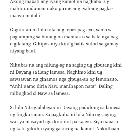
Akong mabati ang iyang kamot na naghabol ug
mahinumdoman nako pirme ang iyahang pagka-
maayu motahi”.
Gigunitan ni lola nita ang lepes pag-ayo, sama sa
pag-amping sa butang na mabuak o sa bata nga bag-
o gilalang. Gihipos niya kini’g balik sulod sa gamay
niyang baul.
Nihubas na ang nilung-ag na saging ug gibutang kini
ni Dayang sa ilang lamesa. Naghimo kini ug
sawsawan na ginamos nga gipuga-an og lemonsito.
“Anhi namo diria Naw, manihapon nata”. Daling
milingkod si Naw sa lamesa.
Si lola Nita gialalayan ni Dayang padulong sa lamesa
ug lingkuranan. Sa pagkuha ni lola Nita og saging,
wa sya masayod nga kini init pa kaayu. Siya napaso
ug kalit gikuha iyang gakurog na kamot. Nakulbaan