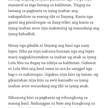
masayod sa mga butang sa kalibutan. Tingog na
lamang sa pagkanta sa iyang inahan ang
nakapahilom sa maong tibi ni Dayang. Kanta nga
gamit ang pinulongan sa ilang tribo; ang kanta sa
iyang inahan aron siya makatulog ug maundang ang
iyang kahadlok.
Hinay nga gibalik ni Dayang ang baul nga naay
lepes. Diha pa niya nahuna-hunaan nga ang lepes
maoy nagpahinumdum sa inahan ug anak sa iyang
Lola Nita na dugay na nibiya sa kalibutan. Gidawat
ni Lola Nita ang baul sama sa usa ka sanggol nga
bag-o ra nahimugso. Gigakus niya kini og taman, ug
gikantahan niya kini sa awit kaniadto sa iyang
inahan aron muundang ang tibi sa iyang anak.
Nihunong kini sa pagkanta ug nihunghong sa
maong baul. Nadunggan ni Naw ang hunghung sa