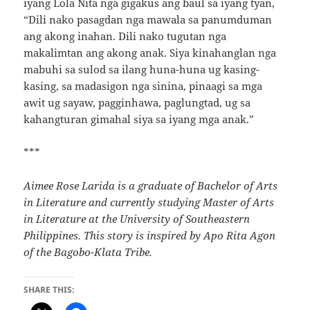
iyang Lola Nita nga gigakus ang baul sa iyang tyan,
“Dili nako pasagdan nga mawala sa panumduman
ang akong inahan. Dili nako tugutan nga
makalimtan ang akong anak. Siya kinahanglan nga
mabuhi sa sulod sa ilang huna-huna ug kasing-
kasing, sa madasigon nga sinina, pinaagi sa mga
awit ug sayaw, pagginhawa, paglungtad, ug sa
kahangturan gimahal siya sa iyang mga anak.”
***
Aimee Rose Larida is a
graduate of Bachelor of Arts
in Literature and currently studying Master of Arts
in Literature at the University of Southeastern
Philippines. This story is inspired by Apo Rita Agon
of the Bagobo-Klata Tribe.
SHARE THIS: