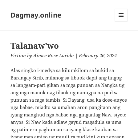
Dagmay.online
MENU
AND
WIDGETS
Talanaw’wo
Fiction
by
Aimee Rose Larida
| February 26, 2024
Alas singko i-medya sa kilumkilom sa bukid sa
Barangay Sirib, milanog sa tibuok dapit ang tingog
sa langgam-pari gikan sa mga punoan sa Nangka ug
ang mga manok nag tilaok ug nanugpa na pud sa
punuan sa mga tambis. Si Dayang, usa ka dose-anyos
nga babae, miadto sa umahan aron pangitaon ang
iyang manghud nga babae nga ginganlag Naw, siyete
anyos. Si Naw kada adlaw gayud magadula sa uma
og patintero paghuman sa iyang klase kauban sa
iyang mga amigo ug muuli ra pud kini kung apason