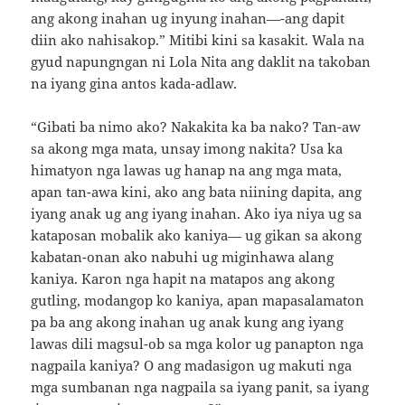
ang akong inahan ug inyung inahan—-ang dapit
diin ako nahisakop.” Mitibi kini sa kasakit. Wala na
gyud napungngan ni Lola Nita ang daklit na takoban
na iyang gina antos kada-adlaw.
“Gibati ba nimo ako? Nakakita ka ba nako? Tan-aw
sa akong mga mata, unsay imong nakita? Usa ka
himatyon nga lawas ug hanap na ang mga mata,
apan tan-awa kini, ako ang bata niining dapita, ang
iyang anak ug ang iyang inahan. Ako iya niya ug sa
kataposan mobalik ako kaniya— ug gikan sa akong
kabatan-onan ako nabuhi ug miginhawa alang
kaniya. Karon nga hapit na matapos ang akong
gutling, modangop ko kaniya, apan mapasalamaton
pa ba ang akong inahan ug anak kung ang iyang
lawas dili magsul-ob sa mga kolor ug panapton nga
nagpaila kaniya? O ang madasigon ug makuti nga
mga sumbanan nga nagpaila sa iyang panit, sa iyang