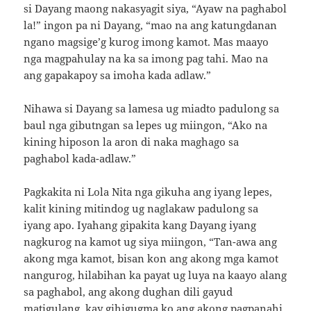
si Dayang maong nakasyagit siya, “Ayaw na paghabol
la!” ingon pa ni Dayang, “mao na ang katungdanan
ngano magsige’g kurog imong kamot. Mas maayo
nga magpahulay na ka sa imong pag tahi. Mao na
ang gapakapoy sa imoha kada adlaw.”
Nihawa si Dayang sa lamesa ug miadto padulong sa
baul nga gibutngan sa lepes ug miingon, “Ako na
kining hiposon la aron di naka maghago sa
paghabol kada-adlaw.”
Pagkakita ni Lola Nita nga gikuha ang iyang lepes,
kalit kining mitindog ug naglakaw padulong sa
iyang apo. Iyahang gipakita kang Dayang iyang
nagkurog na kamot ug siya miingon, “Tan-awa ang
akong mga kamot, bisan kon ang akong mga kamot
nangurog, hilabihan ka payat ug luya na kaayo alang
sa paghabol, ang akong dughan dili gayud
matigulang, kay gihigugma ko ang akong pagpanahi,