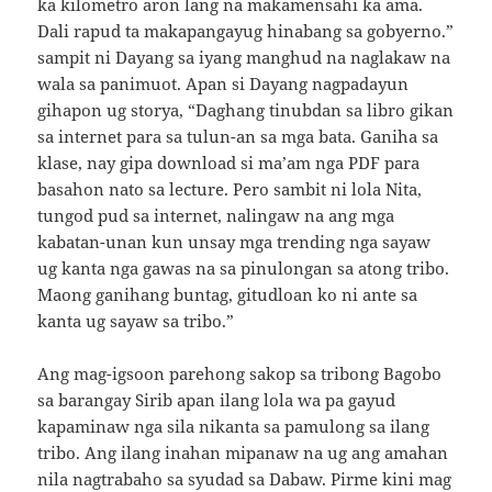
ka kilometro aron lang na makamensahi ka ama.
Dali rapud ta makapangayug hinabang sa gobyerno.”
sampit ni Dayang sa iyang manghud na naglakaw na
wala sa panimuot. Apan si Dayang nagpadayun
gihapon ug storya, “Daghang tinubdan sa libro gikan
sa internet para sa tulun-an sa mga bata. Ganiha sa
klase, nay gipa download si ma’am nga PDF para
basahon nato sa lecture. Pero sambit ni lola Nita,
tungod pud sa internet, nalingaw na ang mga
kabatan-unan kun unsay mga trending nga sayaw
ug kanta nga gawas na sa pinulongan sa atong tribo.
Maong ganihang buntag, gitudloan ko ni ante sa
kanta ug sayaw sa tribo.”
Ang mag-igsoon parehong sakop sa tribong Bagobo
sa barangay Sirib apan ilang lola wa pa gayud
kapaminaw nga sila nikanta sa pamulong sa ilang
tribo. Ang ilang inahan mipanaw na ug ang amahan
nila nagtrabaho sa syudad sa Dabaw. Pirme kini mag