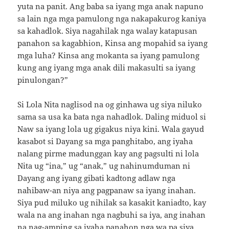
yuta na panit. Ang baba sa iyang mga anak napuno
sa lain nga mga pamulong nga nakapakurog kaniya
sa kahadlok. Siya nagahilak nga walay katapusan
panahon sa kagabhion, Kinsa ang mopahid sa iyang
mga luha? Kinsa ang mokanta sa iyang pamulong
kung ang iyang mga anak dili makasulti sa iyang
pinulongan?”
Si Lola Nita naglisod na og ginhawa ug siya niluko
sama sa usa ka bata nga nahadlok. Daling miduol si
Naw sa iyang lola ug gigakus niya kini. Wala gayud
kasabot si Dayang sa mga panghitabo, ang iyaha
nalang pirme madunggan kay ang pagsulti ni lola
Nita ug “ina,” ug “anak,” ug nahinumduman ni
Dayang ang iyang gibati kadtong adlaw nga
nahibaw-an niya ang pagpanaw sa iyang inahan.
Siya pud miluko ug nihilak sa kasakit kaniadto, kay
wala na ang inahan nga nagbuhi sa iya, ang inahan
na nag-amping sa iyaha panahon nga wa pa siya