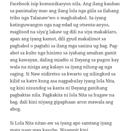
Facebook isip komunikasyon nila. Ang ilang kauban
sa panimalay mao ang ilang lola nga giila sa ilahang
tribo nga Talanaw’wo o maghahabol. Sa iyang
katinguwangon nga nag-edad ug otsenta-anyos,
maglisod na siya’g lakaw ug dili na siya makaklaro,
apan ang iyang kamot, dili gyud makalimot sa
paghabol o pagtahi sa ilang mga sanina ug bag. Pag-
abot sa kubo nga hinimo sa iyahang amahan gamit
ang kawayan, daling miadto si Dayang sa pugon kay
wala na nisiga ang kalayo sa iyang nilung-ag nga
saging. Si Naw nidiretso sa kwarto ug nilingkod sa
kilid sa katre kung asa nagpahulay iyang lola Nita,
ug kini nisundog sa kanta ni Dayang ganihang
pagbaktas nila. Pagkakita ni lola Nita sa hugaw na
bag, dali kini niyang gipaphaan aron mawala ang
abog.
Si Lola Nita nitan-aw sa iyang apo samtang iyang
mata naay mga kasubo. Nisampit kini,