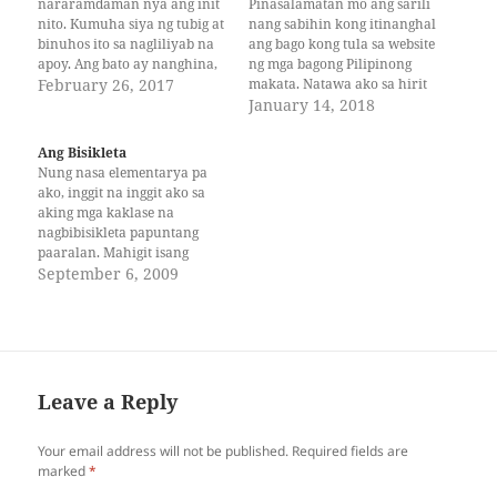
nararamdaman nya ang init
Pinasalamatan mo ang sarili
nito. Kumuha siya ng tubig at
nang sabihin kong itinanghal
binuhos ito sa nagliliyab na
ang bago kong tula sa website
apoy. Ang bato ay nanghina,
ng mga bagong Pilipinong
napolbo, naging abo at usok
February 26, 2017
makata. Natawa ako sa hirit
sa sanlibutan. Saksi ang
mong iyon. Sabi mo, kay
January 14, 2018
kawayan. Malapista ang
husay mong inspirasyon.
saya. Amoy pasko na ang
Hindi na ako nag tangka
Ang Bisikleta
kapaligiran. Sisig, ibang
pang kumontra dahil
Nung nasa elementarya pa
klaseng maanghang na
inaasahan ko rin naman na
ako, inggit na inggit ako sa
pagkain na nanunuot sa…
hindi mo pa rin ako
aking mga kaklase na
hahangaan.…
nagbibisikleta papuntang
paaralan. Mahigit isang
kilometro kasi ang layo ng
September 6, 2009
paaralan mula sa aming
bahay at nilalakad ko lang
ito tuwing papasok sa
eskwela, umulan man o
umaraw. At samantalang
naglalakad nga ako, heto’t
Leave a Reply
dinadaanan lang…
Your email address will not be published.
Required fields are
marked
*