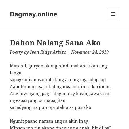
Dagmay.online
MENU
AND
WIDGETS
Dahon Nalang Sana Ako
Poetry
by
Ivan Ridge Arbizo
| November 24, 2019
Marahil, guryon akong hindi mahahalikan ang
langit
sapagkat isinasantabi lang ako ng mga alapaap.
Aabutin mo siya tulad ng mga bituin sa karimlan.
Ang hiwaga ng pag – ibig mo ay kasinglawak rin
ng espasyong pumapagitan
sa tadyang na pumoprotekta sa puso ko.
Ngunit paano naman ang sa akin inay,
Minsan mo rin akong tinawag na anak, hindi ba?