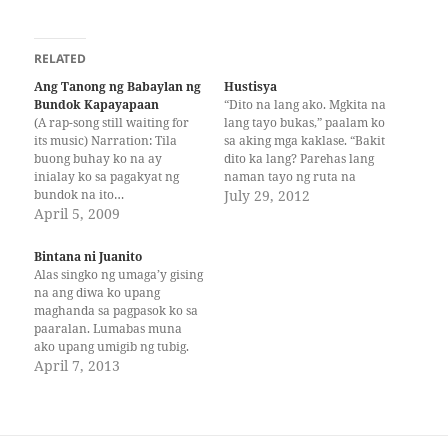
RELATED
Ang Tanong ng Babaylan ng
Hustisya
Bundok Kapayapaan
“Dito na lang ako. Mgkita na
(A rap-song still waiting for
lang tayo bukas,” paalam ko
its music) Narration: Tila
sa aking mga kaklase. “Bakit
buong buhay ko na ay
dito ka lang? Parehas lang
inialay ko sa pagakyat ng
naman tayo ng ruta na
bundok na ito…
sinasakyan, ah?” Tanong ni
July 29, 2012
Kapayapaan…ang kanyang
April 5, 2009
Jackie na isa sa
pangalan…. Start of rap
pinakamalapit kong kaklase.
/song: Unti-unti ang mga
“Ay, may pupuntahan rin
Bintana ni Juanito
kasama ko ay Napipikon na,
kasi ako.” Pangiti kong
Alas singko ng umaga’y gising
nawawalan ng pag-asa Unti-
palusot sa kanila.
na ang diwa ko upang
unti ang mga kasama ko ay
Nakakahiya kasing…
maghanda sa pagpasok ko sa
Napapaslang ng mga
paaralan. Lumabas muna
halimaw…
ako upang umigib ng tubig.
Maya-maya’y batid ko ang
April 7, 2013
pag-dampi ng malamig na
hangin sa nanginginig kong
katawan. Bigla kong
napansin ang mukha ni