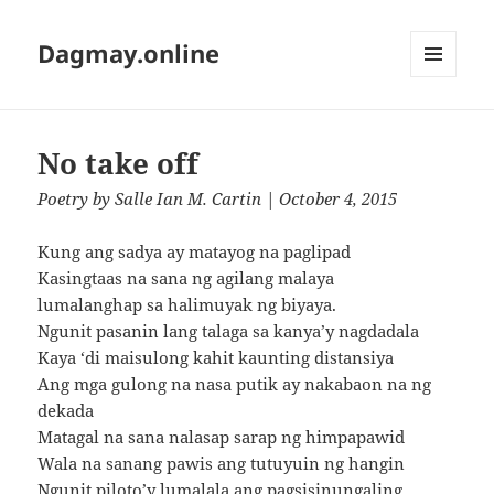
Dagmay.online
MENU
AND
WIDGETS
No take off
Poetry
by
Salle Ian M. Cartin
| October 4, 2015
Kung ang sadya ay matayog na paglipad
Kasingtaas na sana ng agilang malaya
lumalanghap sa halimuyak ng biyaya.
Ngunit pasanin lang talaga sa kanya’y nagdadala
Kaya ‘di maisulong kahit kaunting distansiya
Ang mga gulong na nasa putik ay nakabaon na ng
dekada
Matagal na sana nalasap sarap ng himpapawid
Wala na sanang pawis ang tutuyuin ng hangin
Ngunit piloto’y lumalala ang pagsisinungaling