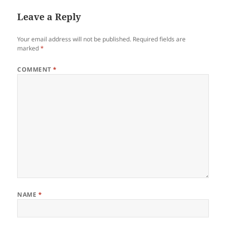
Juanito na naka dungaw na
naman sa bintana…
Leave a Reply
Your email address will not be published.
Required fields are
marked
*
COMMENT
*
NAME
*