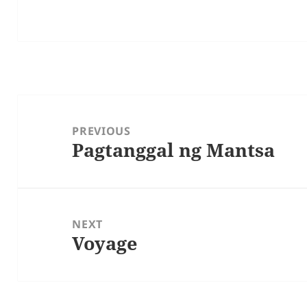
Post
navigation
PREVIOUS
Pagtanggal ng Mantsa
Previous
post:
NEXT
Voyage
Next
post: