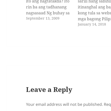
ito ang nagtatakda? Ito
sarili nang sabih
rin ba ang tadhanang
itinanghal ang b
nagsasaad Ng buhay sa
kong tula sa webs
September 13, 2009
ating mga palad? Nais
mga bagong Pilip
January 14, 2018
kong malaman kung ito
makata. Natawa a
ang nagdidikta Sa ating
hirit mong iyon. 
mga ngiti at tawa, Kung
mo, kay husay m
ito ang nagsisindi Sa
inspirasyon. Hind
isang pag-ibig na mali.
ako nag tangka p
Kung tayo ay
kumontra dahil
nagdurusa…
inaasahan ko rin
na hindi mo pa ri
hahangaan.…
Leave a Reply
Your email address will not be published.
Req