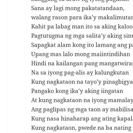
Sana ay lagi mong pakatatandaan,
walang rason para ika’y makalimuta
Kahit pa labag man ito sa aking kalo
Pagtutugma ng mga salita’y aking si
Sapagkat alam kong ito lamang ang 
Upang mas lalo mong maiintindihan
Hindi na kailangan pang mangatwira
Na sa iyong pag-alis ay kalungkutan
Kung nagkataon na tayo’y pinagbigy
Pangako kong ika’y aking iingatan
At kung nagkataon na iyong mamala
Ang paglipas ng mga taon ay mabilis
Kung nasa hinaharap ang ating kapa
Kung nagkataon, pwede na ba nating