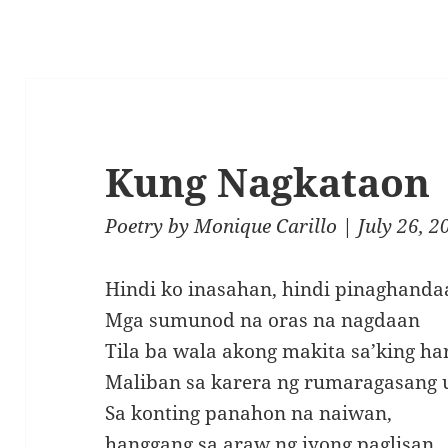
Kung Nagkataon
Poetry
by
Monique Carillo
| July 26, 2
Hindi ko inasahan, hindi pinaghanda
Mga sumunod na oras na nagdaan
Tila ba wala akong makita sa’king h
Maliban sa karera ng rumaragasang 
Sa konting panahon na naiwan,
hanggang sa araw ng iyong paglisan