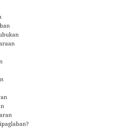
n
oban
nubukan
paraan
n
an
yan
an
laran
 ipaglaban?