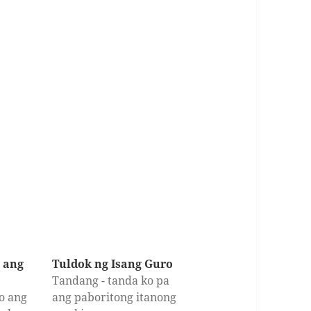
 ang
Tuldok ng Isang Guro
Tandang - tanda ko pa
o ang
ang paboritong itanong