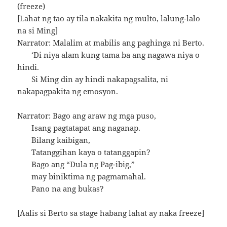
(freeze)
[Lahat ng tao ay tila nakakita ng multo, lalung-lalo
na si Ming]
Narrator: Malalim at mabilis ang paghinga ni Berto.
‘Di niya alam kung tama ba ang nagawa niya o
hindi.
Si Ming din ay hindi nakapagsalita, ni
nakapagpakita ng emosyon.
Narrator: Bago ang araw ng mga puso,
Isang pagtatapat ang naganap.
Bilang kaibigan,
Tatanggihan kaya o tatanggapin?
Bago ang “Dula ng Pag-ibig,”
may biniktima ng pagmamahal.
Pano na ang bukas?
[Aalis si Berto sa stage habang lahat ay naka freeze]