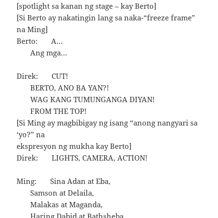
[spotlight sa kanan ng stage – kay Berto]
[Si Berto ay nakatingin lang sa naka-“freeze frame”
na Ming]
Berto: A…
Ang mga…
Direk: CUT!
BERTO, ANO BA YAN?!
WAG KANG TUMUNGANGA DIYAN!
FROM THE TOP!
[Si Ming ay magbibigay ng isang “anong nangyari sa
‘yo?” na
ekspresyon ng mukha kay Berto]
Direk: LIGHTS, CAMERA, ACTION!
Ming: Sina Adan at Eba,
Samson at Delaila,
Malakas at Maganda,
Haring Dabid at Bathsheba.