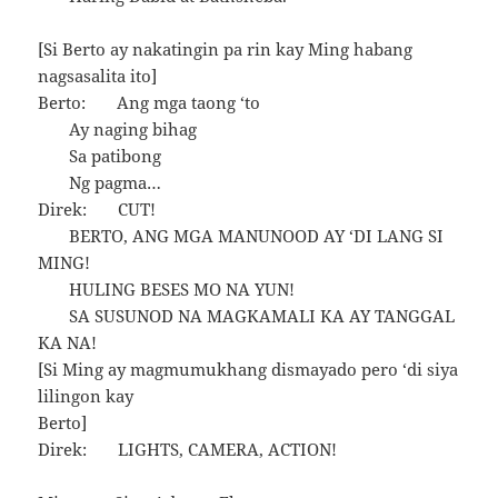
[Si Berto ay nakatingin pa rin kay Ming habang
nagsasalita ito]
Berto: Ang mga taong ‘to
Ay naging bihag
Sa patibong
Ng pagma…
Direk: CUT!
BERTO, ANG MGA MANUNOOD AY ‘DI LANG SI
MING!
HULING BESES MO NA YUN!
SA SUSUNOD NA MAGKAMALI KA AY TANGGAL
KA NA!
[Si Ming ay magmumukhang dismayado pero ‘di siya
lilingon kay
Berto]
Direk: LIGHTS, CAMERA, ACTION!