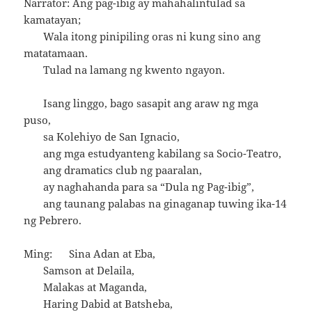
Narrator: Ang pag-ibig ay mahahalintulad sa
kamatayan;
Wala itong pinipiling oras ni kung sino ang
matatamaan.
Tulad na lamang ng kwento ngayon.
Isang linggo, bago sasapit ang araw ng mga
puso,
sa Kolehiyo de San Ignacio,
ang mga estudyanteng kabilang sa Socio-Teatro,
ang dramatics club ng paaralan,
ay naghahanda para sa “Dula ng Pag-ibig”,
ang taunang palabas na ginaganap tuwing ika-14
ng Pebrero.
Ming: Sina Adan at Eba,
Samson at Delaila,
Malakas at Maganda,
Haring Dabid at Batsheba,