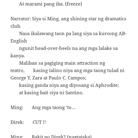
At marami pang iba. (freeze)
Narrator: Siya si Ming, ang shining star ng dramatics
club.
Nasa ikalawang taon pa lang siya sa kursong AB-
English
ngunit head-over-heels na ang mga lalake sa
kanya.
Maliban sa pagiging main attraction ng
teatro, kasing talino niya ang mga taong tulad ni
George Y. Zara at Paulo C. Campos;
kasing ganda niya ang diyosang si Aphrodite;
at kasing bait siya ni Santino.
Ming: Ang mga taong ‘to…
Direk: CUT !!
Ming: Bakit po Direk? (nagtataka)