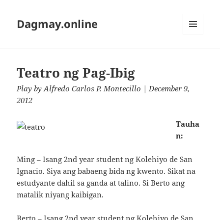
Dagmay.online
MENU
AND
WIDGETS
Teatro ng Pag-Ibig
Play
by
Alfredo Carlos P. Montecillo
| December 9,
2012
Tauha
n:
Ming – Isang 2nd year student ng Kolehiyo de San
Ignacio. Siya ang babaeng bida ng kwento. Sikat na
estudyante dahil sa ganda at talino. Si Berto ang
matalik niyang kaibigan.
Berto – Isang 2nd year student ng Kolehiyo de San