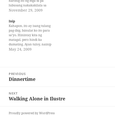
narinig ito ng mga di pa
lubusang nakakakilala sa
akin ay kaagad silang
November 29, 2009
maghihinuha na mayaman
na ako. Kumbaga, sinusukat
Inip
nila ang naipon kong
Kahapon, ito ay isang tulang
Swissfrancs sa tagal ng
pag-ibig. Isinulat ko ito para
paninirahan ko sa
sa’yo. Hinintay kita ng
Switzerland. Sa simula,
matagal, pero hindi ka
naaasiwa ako sa pahayag…
dumating. Ayan tuloy, nainip
ito at naging isang hamak na
May 24, 2009
litanya. Makinig ka ha?
Mabilis lang ‘to. Kahapon, ito
ay isang tulang pag-ibig.
Binanggit ko ang lahat ng
Post
mga bagay na bumuo…
PREVIOUS
navigation
Dinnertime
Previous
post:
NEXT
Walking Alone in Ilustre
Next
post:
Proudly powered by WordPress