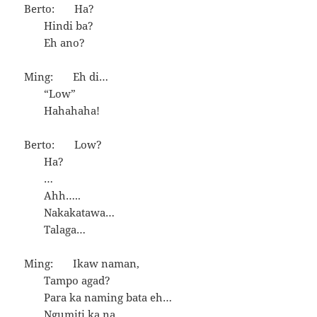
Berto: Ha?
Hindi ba?
Eh ano?
Ming: Eh di…
“Low”
Hahahaha!
Berto: Low?
Ha?
…
Ahh…..
Nakakatawa…
Talaga…
Ming: Ikaw naman,
Tampo agad?
Para ka naming bata eh…
Ngumiti ka na.