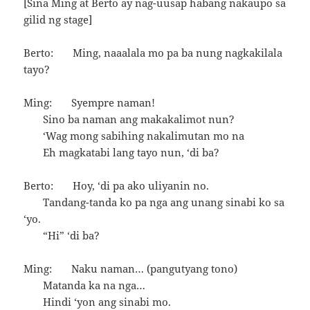
[Sina Ming at Berto ay nag-uusap habang nakaupo sa
gilid ng stage]
Berto: Ming, naaalala mo pa ba nung nagkakilala
tayo?
Ming: Syempre naman!
Sino ba naman ang makakalimot nun?
‘Wag mong sabihing nakalimutan mo na
Eh magkatabi lang tayo nun, ‘di ba?
Berto: Hoy, ‘di pa ako uliyanin no.
Tandang-tanda ko pa nga ang unang sinabi ko sa
‘yo.
“Hi” ‘di ba?
Ming: Naku naman… (pangutyang tono)
Matanda ka na nga…
Hindi ‘yon ang sinabi mo.