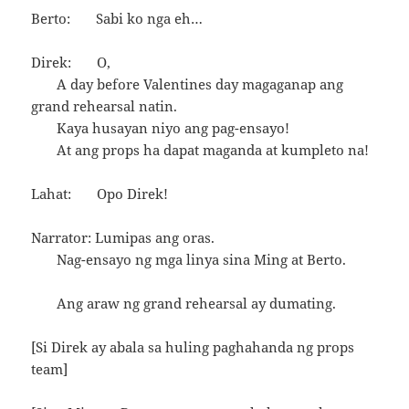
Berto: Sabi ko nga eh…
Direk: O,
A day before Valentines day magaganap ang
grand rehearsal natin.
Kaya husayan niyo ang pag-ensayo!
At ang props ha dapat maganda at kumpleto na!
Lahat: Opo Direk!
Narrator: Lumipas ang oras.
Nag-ensayo ng mga linya sina Ming at Berto.
Ang araw ng grand rehearsal ay dumating.
[Si Direk ay abala sa huling paghahanda ng props
team]