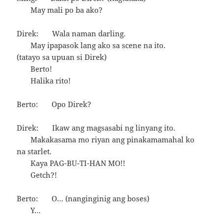
May mali po ba ako?
Direk: Wala naman darling.
May ipapasok lang ako sa scene na ito.
(tatayo sa upuan si Direk)
Berto!
Halika rito!
Berto: Opo Direk?
Direk: Ikaw ang magsasabi ng linyang ito.
Makakasama mo riyan ang pinakamamahal ko
na starlet.
Kaya PAG-BU-TI-HAN MO!!
Getch?!
Berto: O… (nanginginig ang boses)
Y…