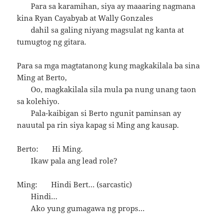
Para sa karamihan, siya ay maaaring nagmana
kina Ryan Cayabyab at Wally Gonzales
dahil sa galing niyang magsulat ng kanta at
tumugtog ng gitara.
Para sa mga magtatanong kung magkakilala ba sina
Ming at Berto,
Oo, magkakilala sila mula pa nung unang taon
sa kolehiyo.
Pala-kaibigan si Berto ngunit paminsan ay
nauutal pa rin siya kapag si Ming ang kausap.
Berto: Hi Ming.
Ikaw pala ang lead role?
Ming: Hindi Bert… (sarcastic)
Hindi…
Ako yung gumagawa ng props…