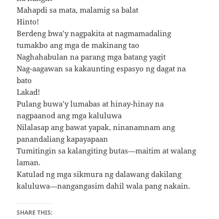
Mahapdi sa mata, malamig sa balat
Hinto!
Berdeng bwa’y nagpakita at nagmamadaling
tumakbo ang mga de makinang tao
Naghahabulan na parang mga batang yagit
Nag-aagawan sa kakaunting espasyo ng dagat na
bato
Lakad!
Pulang buwa’y lumabas at hinay-hinay na
nagpaanod ang mga kaluluwa
Nilalasap ang bawat yapak, ninanamnam ang
panandaliang kapayapaan
Tumitingin sa kalangiting butas—maitim at walang
laman.
Katulad ng mga sikmura ng dalawang dakilang
kaluluwa—nangangasim dahil wala pang nakain.
SHARE THIS: