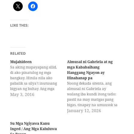
LIKE THIS:
RELATED
Mujahideen
Almusal ni Gabriela at ng
Sa aking mapayapang silid,
mga Kababaihang
di ako pinatulog ng mga
Hanggang Ngayon ay
bangkay, Hinila nila ako
Hinahanap pa
pabalik sa silya’t inutusang
Noong dekada sitenta, ang
bigyan ng buhay Ang mga
almusal ni Gabriela ay
titik, tumirik mga mata,
May 3, 2016
walang iba kundi itong tatlo:
nakatirik puting kandila,
pastil na may matigas pang
Sinulat ko kanilang kwento,
bigas, tinapay na umuusok sa
gamit kong tinta’y kanilang
init na para bang sigarilyo, at
January 12, 2026
dugo. Biglang buhos ang agos
kapeng itim na itim na pilit
ng imahinasyon at gunita, Di
pinapatamis ng gobyerno
Su Mga Ngiyawa Kanu
kayang makalimot sa…
gamit ang propagandang
Inged / Ang Mga Kaluluwa
pasista sa dila ng mga tao. Ito