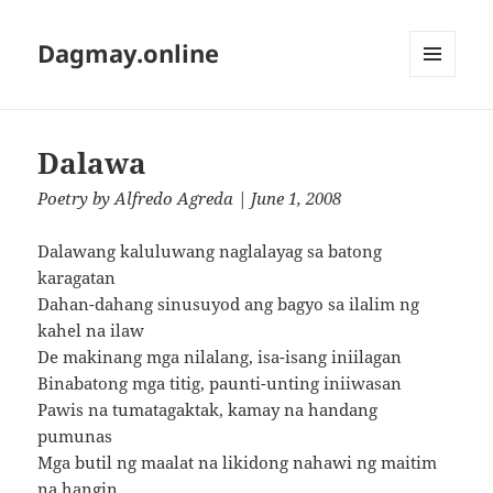
Dagmay.online
MENU
AND
WIDGETS
Dalawa
Poetry
by
Alfredo Agreda
| June 1, 2008
Dalawang kaluluwang naglalayag sa batong
karagatan
Dahan-dahang sinusuyod ang bagyo sa ilalim ng
kahel na ilaw
De makinang mga nilalang, isa-isang iniilagan
Binabatong mga titig, paunti-unting iniiwasan
Pawis na tumatagaktak, kamay na handang
pumunas
Mga butil ng maalat na likidong nahawi ng maitim
na hangin