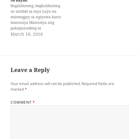
Sa Bayan
ang kanyang…
Begalibuteng, begkalibuteng
su sambel sa laya Laya na
minenggay sa ngiyawa kanu
manusiya Manusiya ang
pakapanadeng sa
kambayabaya Kambayaya
March 18, 2018
siya kanu pangingedan a
dala den ngiyawa.
Begkukuyog, bedtapuk,
begkaleg i kabedsila Bedsila
su gadong a bangawidan sa
laya Laya a pinamulan sa
Leave a Reply
umani inam nu isa Isa su
inged nami…
Your email address will not be published.
Required fields are
marked
*
COMMENT
*